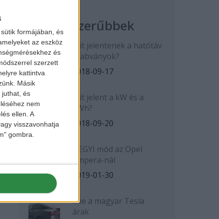
a
Legnépszerűbbek
sütik formájában, és
 amelyeket az eszköz
Mit jelentenek a hatótáv
zönségmérésekhez és
szabványok?
ódszerrel szerzett
2018-09-17
elyre kattintva
zzünk. Másik
juthat, és
Mit jelent a kW és a
zeléséhez nem
kWh?
lés ellen. A
2018-09-20
 vagy visszavonhatja
lem" gombra.
HEGYI mód az Opel
Ampera-nál
2019-01-30
Íme a magyar Tesla
árak