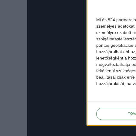
Mi és 824 partnerein
személyes adatokat d
személyre szabott h
szolgáltatásfejleszté
pontos geolokációs a
hozzájárulhat ahhoz,
lehetőségként a hozz
megváltoztathatja beá
feltétlenül szükséges
beállításai csak err
hozzájárulását, ha vi
TOV