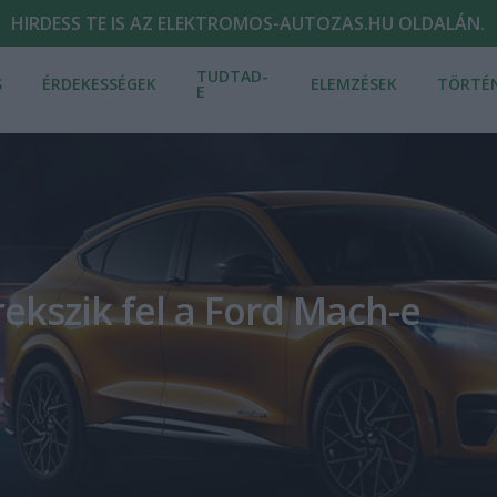
HIRDESS TE IS AZ ELEKTROMOS-AUTOZAS.HU OLDALÁN.
TUDTAD-
S
ÉRDEKESSÉGEK
ELEMZÉSEK
TÖRTÉ
E
rekszik fel a Ford Mach-e