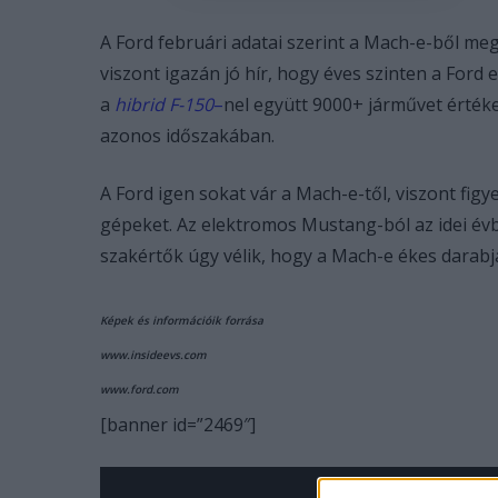
A Ford februári adatai szerint a Mach-e-ből meg
viszont igazán jó hír, hogy éves szinten a For
a
hibrid F-150
–
nel együtt 9000+ járművet értéke
azonos időszakában.
A Ford igen sokat vár a Mach-e-től, viszont figy
gépeket. Az elektromos Mustang-ból az idei évb
szakértők úgy vélik, hogy a Mach-e ékes darabja
Képek és információik forrása
www.insideevs.com
www.ford.com
[banner id=”2469″]