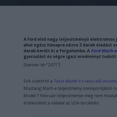
A Ford első nagy teljesítményű elektromos
ahol egész hónapra nézve 3 darab eladást vo
darab került ki a forgalomba. A
Ford Mach-e
gyorsulást és végre igazi eredményt tudott
[banner id=”2471″]
Sok szakértő a
Tesla Model Y-t veszi elő összeh
Mustang Mach-e teljesítmény szempontjából n
Model Y februári teljesítménye még nem hivatal
értékesített a vállalat az USA területén.