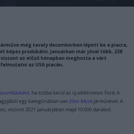
 járműve még tavaly decemberben lépett be a piacra,
lt képes produkálni. Januárban már jóval több, 238
viszont az előző hónapban meghozta a várt
 felmutatni az USA piacán.
asonlításként
,
ha szóba kerül az új elektromos Ford. A
agyjából egy kategóriában van
Elon Musk
járművével. A
os, viszont 2021 januárjában majd 10.000 darabot