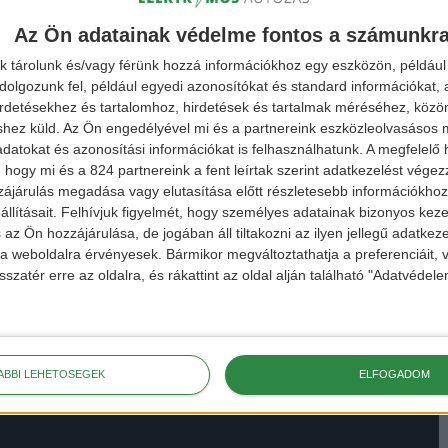
Az Ön adatainak védelme fontos a számunkr
k tárolunk és/vagy férünk hozzá információkhoz egy eszközön, például 
olgozunk fel, például egyedi azonosítókat és standard információkat,
irdetésekhez és tartalomhoz, hirdetések és tartalmak méréséhez, kö
shez küld.
Az Ön engedélyével mi és a partnereink eszközleolvasásos m
datokat és azonosítási információkat is felhasználhatunk. A megfelelő h
 hogy mi és a 824 partnereink a fent leírtak szerint adatkezelést vége
ájárulás megadása vagy elutasítása előtt részletesebb információkhoz 
llításait.
Felhívjuk figyelmét, hogy személyes adatainak bizonyos ke
 az Ön hozzájárulása, de jogában áll tiltakozni az ilyen jellegű adatkeze
e a weboldalra érvényesek. Bármikor megváltoztathatja a preferenciáit,
sszatér erre az oldalra, és rákattint az oldal alján található "Adatvéde
ÁBBI LEHETŐSÉGEK
ELFOGADOM