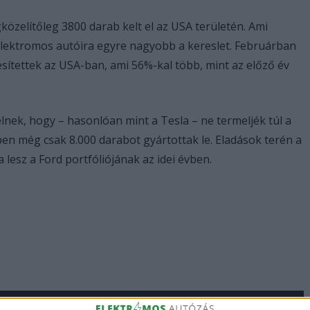
közelítőleg 3800 darab kelt el az USA területén. Ami
d elektromos autóira egyre nagyobb a kereslet. Februárban
sítettek az USA-ban, ami 56%-kal több, mint az előző év
elnek, hogy – hasonlóan mint a Tesla – ne termeljék túl a
en még csak 8.000 darabot gyártottak le. Eladások terén a
 lesz a Ford portfóliójának az idei évben.