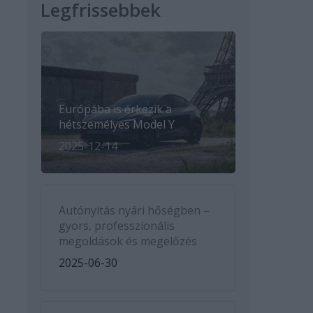
Legfrissebbek
Európába is érkezik a
hétszemélyes Model Y
2025-12-14
Autónyitás nyári hőségben –
gyors, professzionális
megoldások és megelőzés
2025-06-30