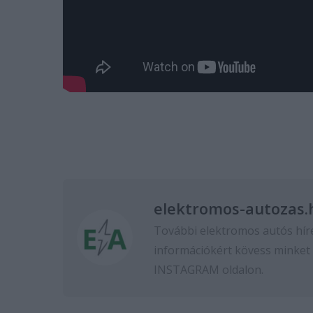
elektromos-autozas.
További elektromos autós hír
információkért kövess minket
INSTAGRAM
oldalon.