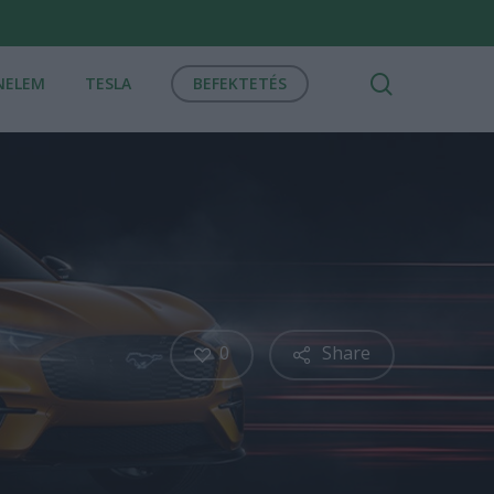
search
NELEM
TESLA
BEFEKTETÉS
0
Share