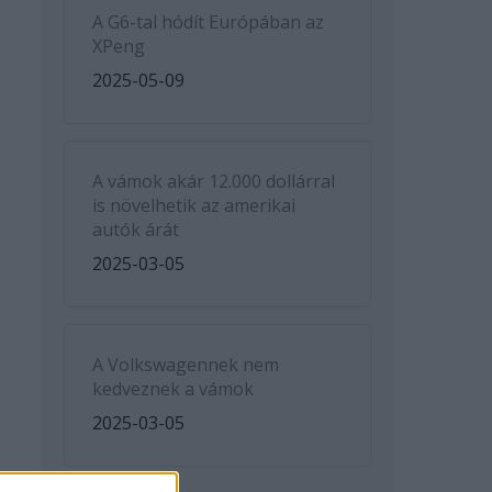
A G6-tal hódít Európában az
XPeng
2025-05-09
A vámok akár 12.000 dollárral
is növelhetik az amerikai
autók árát
2025-03-05
A Volkswagennek nem
kedveznek a vámok
2025-03-05