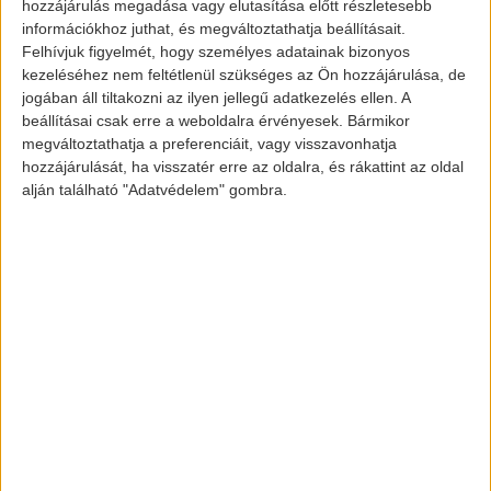
hozzájárulás megadása vagy elutasítása előtt részletesebb
Aranykormány díjat
információkhoz juthat, és megváltoztathatja beállításait.
Felhívjuk figyelmét, hogy személyes adatainak bizonyos
kezeléséhez nem feltétlenül szükséges az Ön hozzájárulása, de
jogában áll tiltakozni az ilyen jellegű adatkezelés ellen. A
A
Tesla vezérigazgatója
nem csak a
beállításai csak erre a weboldalra érvényesek. Bármikor
németek vendégszeretetét és kiemelkedő
megváltoztathatja a preferenciáit, vagy visszavonhatja
hozzájárulását, ha visszatér erre az oldalra, és rákattint az oldal
díját élvezhette a napokban, hanem a
alján található "Adatvédelem" gombra.
bizalmukat is, ugyanis hivatalossá vált,
hogy Berlin közelében épül a következő
Gigafactory. A 2021-re megépülő
létesítmény Model 3 és Y-okkal fogja
ellátni Európát a tervek szerint. Ez lesz a
vállalat 4.
Gigafactory
-ja, ami több, mint
10.000 új munkahelyet fog biztosítani a
német lakosságnak.
A Tesla Németországba való