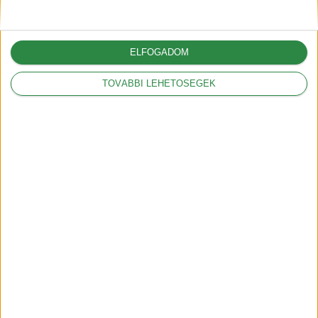
Mit jelentenek a
hatótáv szabványok?
ELFOGADOM
2018-09-17
TOVÁBBI LEHETŐSÉGEK
Mit jelent a kW és a
kWh?
2018-09-20
HEGYI mód az Opel
Ampera-nál
2019-01-30
Íme a magyar Tesla
árak
2019-02-22