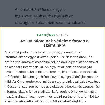
A német
AUTO BILD
az egyik
legikonikusabb autós díjátadó az
országban. Sokan nem számítottak arra,
hogy az idei A
ranykormány díjat
a Tesla
Model 3 viszi majd el. Olyan autókat
Az Ön adatainak védelme fontos a
előzött le ezzel a kocsi, mint a legújabb 3-
számunkra
as BMW vagy az Audi A4.
Mi és 824 partnereink tárolunk és/vagy férünk hozzá
információkhoz egy eszközön, például sütik formájában, és
személyes adatokat dolgozunk fel, például egyedi azonosítókat
és standard információkat, amelyeket az eszköz személyre
szabott hirdetésekhez és tartalomhoz, hirdetések és tartalmak
méréséhez, közönségmérésekhez és szolgáltatásfejlesztéshez
küld.
Az Ön engedélyével mi és a partnereink eszközleolvasásos
módszerrel szerzett pontos geolokációs adatokat és azonosítási
információkat is felhasználhatunk. A megfelelő helyre kattintva
hozzájárulhat ahhoz, hogy mi és a 824 partnereink a fent leírtak
szerint adatkezelést végezzünk. Másik lehetőségként a
Elon Musk átveszi az