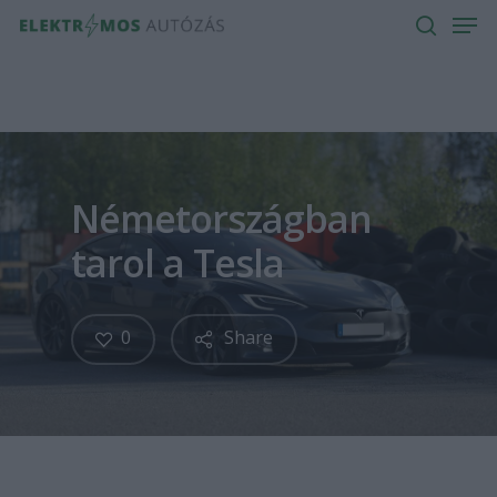
Men
Skip
to
search
main
content
Németországban
tarol a Tesla
0
Share