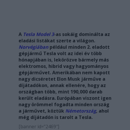
A
Tesla Model 3
-as sokáig dominálta az
eladási listákat szerte a világon.
Norvégiában
például minden 2. eladott
gépjármű Tesla volt az idei év több
hónapjában is, lekörözve bármely más
elektromos, hibrid vagy hagyományos
gépjárművet. Amerikában nem kapott
nagy dicséretet Elon Musk járműve a
díjátadókon, annak ellenére, hogy az
országban több, mint
190,000
darab
került eladásra. Európában viszont igen
nagy örömmel fogadta minden ország
a járművet, köztük
Németország
, ahol
még díjátadón is tarolt a Tesla.
[banner id=”2469″]