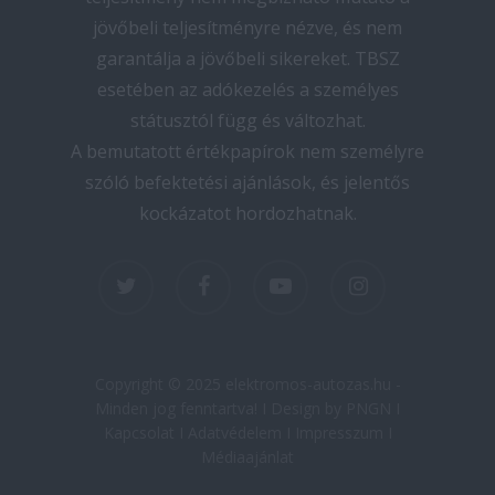
jövőbeli teljesítményre nézve, és nem
garantálja a jövőbeli sikereket. TBSZ
esetében az adókezelés a személyes
státusztól függ és változhat.
A bemutatott értékpapírok nem személyre
szóló befektetési ajánlások, és jelentős
kockázatot hordozhatnak.
twitter
facebook
youtube
instagram
Copyright © 2025 elektromos-autozas.hu -
Minden jog fenntartva! I Design by PNGN I
Kapcsolat
I
Adatvédelem
I
Impresszum
I
Médiaajánlat