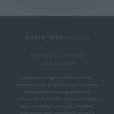
Fontos kockázati
tájékoztatás
Minden pénzügyi eszközbe történő
befektetés piaci kockázatoknak van kitéve.
Befektetése értéke ingadozhat és
csökkenhet, és fennáll a tőkevesztés (akár
teljes veszteség) kockázata. A múltbeli
teljesítmény nem megbízható mutató a