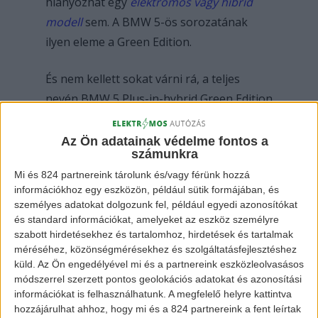
hiányozhat egy
elektromos vagy hibrid
modell
sem. A BMW 5-ös sorozatának
ilyen eleme a Green Edition.
És nem kellett sokat várni rá, a teljes
nevén BMW 5 Plus-in-hybrid Green Edition
modellre, amely ráadásul olcsóbb, mint a
normál 530e modell. Arról már nem is
Az Ön adatainak védelme fontos a
számunkra
beszélve, hogy az alapfelszereltsége is
Mi és 824 partnereink tárolunk és/vagy férünk hozzá
finoman fogalmazva igényesebb, és
információkhoz egy eszközön, például sütik formájában, és
nagyobb.
személyes adatokat dolgozunk fel, például egyedi azonosítókat
és standard információkat, amelyeket az eszköz személyre
Míg az 530 nagyjából 17 millió forint (a
szabott hirdetésekhez és tartalomhoz, hirdetések és tartalmak
méréséhez, közönségmérésekhez és szolgáltatásfejlesztéshez
pontos számok kedvelőinek 16.913.000
küld.
Az Ön engedélyével mi és a partnereink eszközleolvasásos
forint), addig a Green Edition mindössze
módszerrel szerzett pontos geolokációs adatokat és azonosítási
15 millió forint körül mozog (14.990.000
információkat is felhasználhatunk. A megfelelő helyre kattintva
hozzájárulhat ahhoz, hogy mi és a 824 partnereink a fent leírtak
forint).
Feltételezzük, hogy Téged is