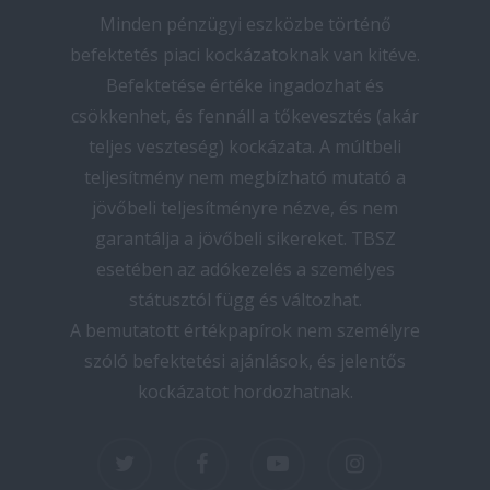
Minden pénzügyi eszközbe történő
befektetés piaci kockázatoknak van kitéve.
Befektetése értéke ingadozhat és
csökkenhet, és fennáll a tőkevesztés (akár
teljes veszteség) kockázata. A múltbeli
teljesítmény nem megbízható mutató a
jövőbeli teljesítményre nézve, és nem
garantálja a jövőbeli sikereket. TBSZ
esetében az adókezelés a személyes
státusztól függ és változhat.
A bemutatott értékpapírok nem személyre
szóló befektetési ajánlások, és jelentős
kockázatot hordozhatnak.
twitter
facebook
youtube
instagram