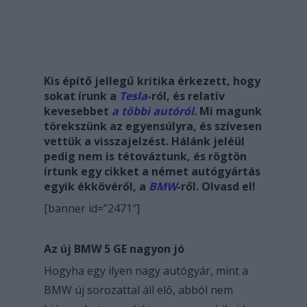
Kis építő jellegű kritika érkezett, hogy
sokat írunk a
Tesla
-ról, és relatív
kevesebbet
a többi autóról
. Mi magunk
törekszünk az egyensúlyra, és szívesen
vettük a visszajelzést. Hálánk jeléül
pedig nem is tétováztunk, és rögtön
írtunk egy cikket a német autógyártás
egyik ékkövéről, a
BMW
-ről. Olvasd el!
[banner id=”2471″]
Az új BMW 5 GE nagyon jó
Hogyha egy ilyen nagy autógyár, mint a
BMW új sorozattal áll elő, abból nem