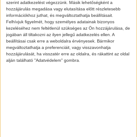
szerint adatkezelést végezzünk. Másik lehetőségként a
érdekel, hogy az alapfelszereltségen felül
hozzájárulás megadása vagy elutasítása előtt részletesebb
mi tartozik bele ebbe az árba?
információkhoz juthat, és megváltoztathatja beállításait.
Felhívjuk figyelmét, hogy személyes adatainak bizonyos
kezeléséhez nem feltétlenül szükséges az Ön hozzájárulása, de
Először is fekete, vagy alpesi fehér
jogában áll tiltakozni az ilyen jellegű adatkezelés ellen. A
fényezés. Ezen felül pedig első ülésfűtés,
beállításai csak erre a weboldalra érvényesek. Bármikor
megváltoztathatja a preferenciáit, vagy visszavonhatja
távolsági fényasszisztens, sport
hozzájárulását, ha visszatér erre az oldalra, és rákattint az oldal
bőrkormány, LED és adaptív fényszóró.
alján található "Adatvédelem" gombra.
Sőt, 5 éves vagy 200 ezer kilométeres
garancia. Ez azért így kellemesen hangzik.
Még egy-két infó az új autóról
Ez az autó természetesen nem
elektromos, ahogy a nevéből is kiderül.
Egy 4 hengeres turbó benzinmotor került
bele, illetve egy villanymotor. Így 252
lóerővel ellátott, illetve 420 Nm-es