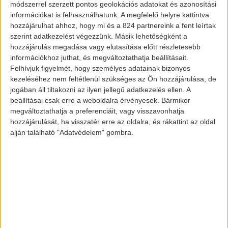
módszerrel szerzett pontos geolokációs adatokat és azonosítási
információkat is felhasználhatunk. A megfelelő helyre kattintva
Tesla Cybertruck
hozzájárulhat ahhoz, hogy mi és a 824 partnereink a fent leírtak
szerint adatkezelést végezzünk. Másik lehetőségként a
hozzájárulás megadása vagy elutasítása előtt részletesebb
információkhoz juthat, és megváltoztathatja beállításait.
Az Egyesült Államok Energia Információs
Felhívjuk figyelmét, hogy személyes adatainak bizonyos
Hivatalának előrejelzése szerint 2050-re
kezeléséhez nem feltétlenül szükséges az Ön hozzájárulása, de
az Egyesült Államokban az összes jármű
jogában áll tiltakozni az ilyen jellegű adatkezelés ellen. A
beállításai csak erre a weboldalra érvényesek. Bármikor
69 százalékát teherautók teszik majd ki.
megváltoztathatja a preferenciáit, vagy visszavonhatja
hozzájárulását, ha visszatér erre az oldalra, és rákattint az oldal
Az elektromos pick-up járművek
alján található "Adatvédelem" gombra.
várhatóan a teljes értékesítés 10
százalékát teszik majd ki. Ennek nagy
részét a Cybertruck fogja adni az elemzők
szerint. A többi lehetséges versenyző
jelenleg a
Ford
és a
Hummer
elektromos
járművei.