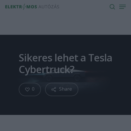
Men
Skip
to
search
main
content
Sikeres lehet a Tesla
Cybertruck?
0
Share