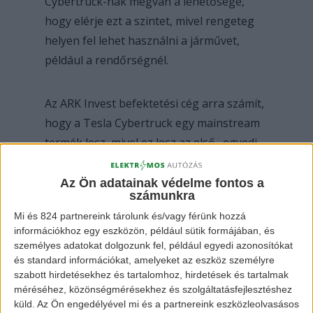
Cybertruck-nak megvan a lehetősége,
hogy elérje ezt a szintet, mivel rengeteg
helyen fel lehet használni a járművet,
például a rendőrségnél.
Az ARK Invest befektetési cég arra számít,
hogy a Tesla Cybertruck egy mainstream
termék lesz, mivel ez lesz az első „egyedi
termék” az e-mobilitás piacán.
Az Ön adatainak védelme fontos a
számunkra
Mi és 824 partnereink tárolunk és/vagy férünk hozzá
információkhoz egy eszközön, például sütik formájában, és
személyes adatokat dolgozunk fel, például egyedi azonosítókat
és standard információkat, amelyeket az eszköz személyre
szabott hirdetésekhez és tartalomhoz, hirdetések és tartalmak
méréséhez, közönségmérésekhez és szolgáltatásfejlesztéshez
küld.
Az Ön engedélyével mi és a partnereink eszközleolvasásos