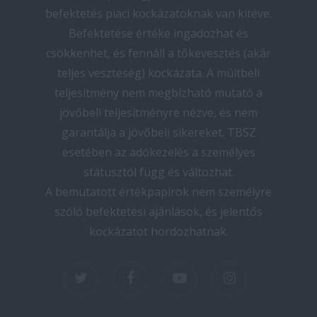
befektetés piaci kockázatoknak van kitéve.
Befektetése értéke ingadozhat és
csökkenhet, és fennáll a tőkevesztés (akár
teljes veszteség) kockázata. A múltbeli
teljesítmény nem megbízható mutató a
jövőbeli teljesítményre nézve, és nem
garantálja a jövőbeli sikereket. TBSZ
esetében az adókezelés a személyes
státusztól függ és változhat.
A bemutatott értékpapírok nem személyre
szóló befektetési ajánlások, és jelentős
kockázatot hordozhatnak.
twitter
facebook
youtube
instagram