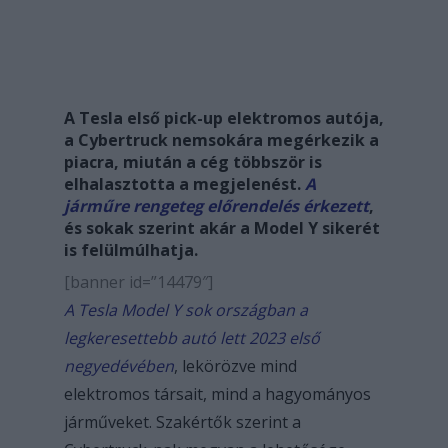
A Tesla első pick-up elektromos autója,
a Cybertruck nemsokára megérkezik a
piacra, miután a cég többször is
elhalasztotta a megjelenést.
A
járműre rengeteg előrendelés érkezett
,
és sokak szerint akár a Model Y sikerét
is felülmúlhatja.
[banner id=”14479″]
A Tesla Model Y sok országban a
legkeresettebb autó lett 2023 első
negyedévében
, lekörözve mind
elektromos társait, mind a hagyományos
járműveket. Szakértők szerint a