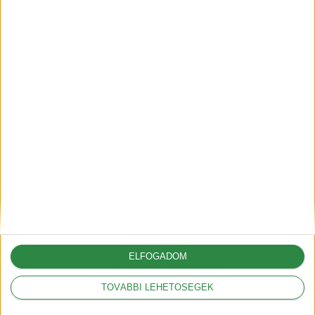
2025-06-30
A G6-tal hódít Európában az
XPeng
2025-05-09
A vámok akár 12.000
dollárral is növelhetik az
amerikai autók árát
2025-03-05
ELFOGADOM
TOVÁBBI LEHETŐSÉGEK
A Volkswagennek nem