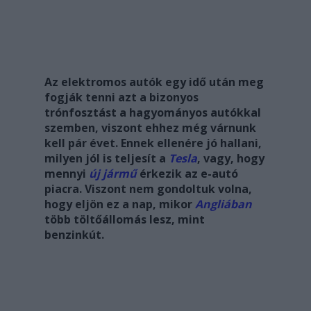
Az elektromos autók egy idő után meg
fogják tenni azt a bizonyos
trónfosztást a hagyományos autókkal
szemben, viszont ehhez még várnunk
kell pár évet. Ennek ellenére jó hallani,
milyen jól is teljesít a
Tesla
, vagy, hogy
mennyi
új jármű
érkezik az e-autó
piacra. Viszont nem gondoltuk volna,
hogy eljön ez a nap, mikor
Angliában
több töltőállomás lesz, mint
benzinkút.