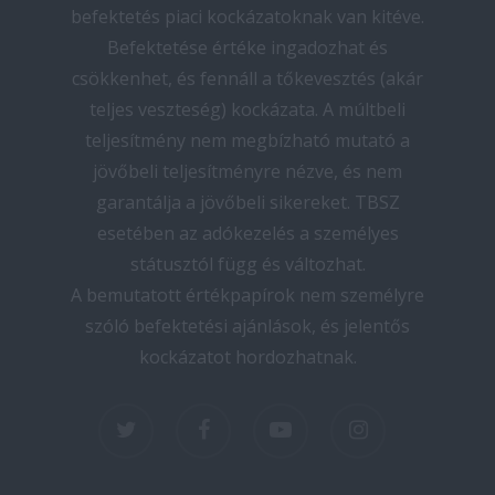
befektetés piaci kockázatoknak van kitéve.
Befektetése értéke ingadozhat és
csökkenhet, és fennáll a tőkevesztés (akár
teljes veszteség) kockázata. A múltbeli
teljesítmény nem megbízható mutató a
jövőbeli teljesítményre nézve, és nem
garantálja a jövőbeli sikereket. TBSZ
esetében az adókezelés a személyes
státusztól függ és változhat.
A bemutatott értékpapírok nem személyre
szóló befektetési ajánlások, és jelentős
kockázatot hordozhatnak.
twitter
facebook
youtube
instagram