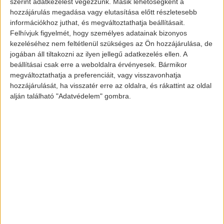
A több, mint 9000 töltőállomással
szerint adatkezelést végezzünk. Másik lehetőségként a
hozzájárulás megadása vagy elutasítása előtt részletesebb
rendelkező országban már szinte senki
információkhoz juthat, és megváltoztathatja beállításait.
sem mondhatja azt, hogy nem tudja majd
Felhívjuk figyelmét, hogy személyes adatainak bizonyos
sehol tölteni elektromos gépjárművét. A
kezeléséhez nem feltétlenül szükséges az Ön hozzájárulása, de
jogában áll tiltakozni az ilyen jellegű adatkezelés ellen. A
Nissan felmérései alapján a 9300
beállításai csak erre a weboldalra érvényesek. Bármikor
töltőállomáshoz képest csak 8400
megváltoztathatja a preferenciáit, vagy visszavonhatja
benzinkút üzemel az országban. A töltők
hozzájárulását, ha visszatér erre az oldalra, és rákattint az oldal
alján található "Adatvédelem" gombra.
20%-a
gyorstöltéssel
is rendelkezik és a
tervek szerint pár éven belül az összes
töltő ugyanezt a trendet fogja követni.
Fontos dolog, amit meg kell jegyeznünk,
hogy általában egy üzemanyagtöltő
állomás több szivattyúval van felszerelve,
és percek alatt utántöltést kínál, míg a
töltőhelyek nagy része csupán egyfejű