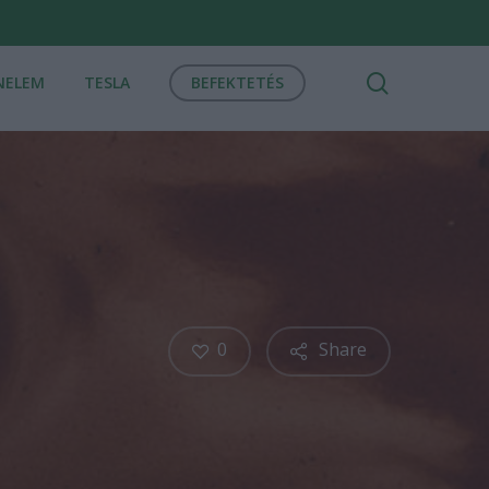
search
NELEM
TESLA
BEFEKTETÉS
0
Share