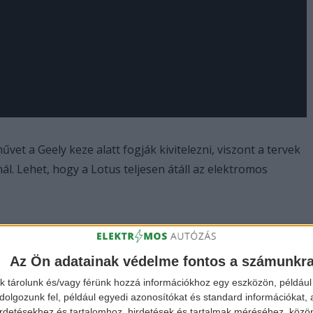
et a Geely keze alatt fogják kivitelezni, viszont a tervek
l. Lehet, hogy a Lotus teljesen átáll az elektromos
Az Ön adatainak védelme fontos a számunkr
k tárolunk és/vagy férünk hozzá információkhoz egy eszközön, például 
olgozunk fel, például egyedi azonosítókat és standard információkat,
irdetésekhez és tartalomhoz, hirdetések és tartalmak méréséhez, kö