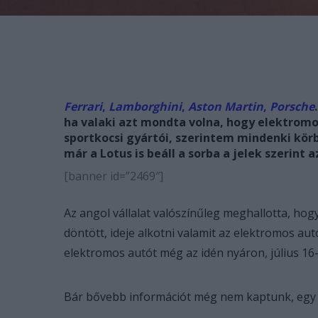
Ferrari
,
Lamborghini
,
Aston Martin
,
Porsche
ha valaki azt mondta volna, hogy elektromo
sportkocsi gyártói, szerintem mindenki körb
már a Lotus is beáll a sorba a jelek szerint
[banner id=”2469″]
Az angol vállalat valószínűleg meghallotta, ho
döntött, ideje alkotni valamit az elektromos autó
elektromos autót még az idén nyáron, július 16-
Bár bővebb információt még nem kaptunk, egy röv