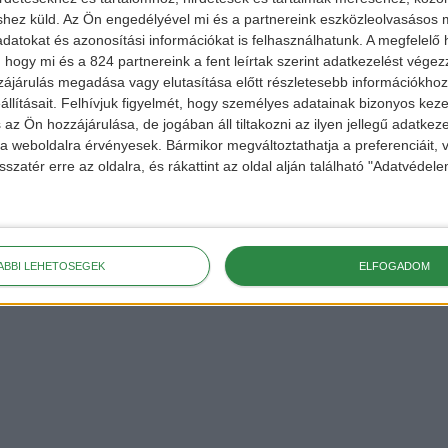
shez küld.
Az Ön engedélyével mi és a partnereink eszközleolvasásos m
datokat és azonosítási információkat is felhasználhatunk. A megfelelő h
 hogy mi és a 824 partnereink a fent leírtak szerint adatkezelést vége
hu
ájárulás megadása vagy elutasítása előtt részletesebb információkhoz 
ekért,
llításait.
Felhívjuk figyelmét, hogy személyes adatainak bizonyos ke
 az Ön hozzájárulása, de jogában áll tiltakozni az ilyen jellegű adatkeze
 a
FACEBOOK
és
e a weboldalra érvényesek. Bármikor megváltoztathatja a preferenciáit,
sszatér erre az oldalra, és rákattint az oldal alján található "Adatvéde
ÁBBI LEHETŐSÉGEK
ELFOGADOM