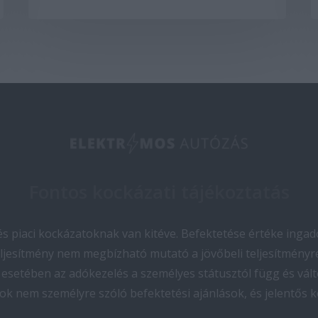
Fontos kockázati tájékoztatás
 piaci kockázatoknak van kitéve. Befektetése értéke ingado
teljesítmény nem megbízható mutató a jövőbeli teljesítményre
esetében az adókezelés a személyes státusztól függ és vált
ok nem személyre szóló befektetési ajánlások, és jelentős 