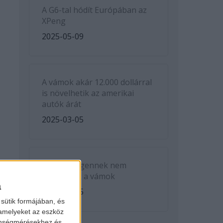
A G6-tal hódít Európában az
XPeng
2025-05-09
A vámok akár 12.000 dollárral
is növelhetik az amerikai
autók árát
2025-03-05
A Volkswagennek nem
kedveznek a vámok
a
2025-03-05
sütik formájában, és
 amelyeket az eszköz
zönségmérésekhez és