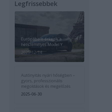
Legfrissebbek
Európába is érkezik a
hétszemélyes Model Y
2025-12-14
Autónyitás nyári hőségben –
gyors, professzionális
megoldások és megelőzés
2025-06-30