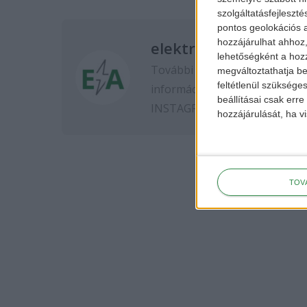
szolgáltatásfejleszté
pontos geolokációs a
hozzájárulhat ahhoz,
elektromos-autozas.
lehetőségként a hozz
További elektromos autós hír
megváltoztathatja beá
feltétlenül szükséges
információkért kövess minket
beállításai csak err
INSTAGRAM
oldalon.
hozzájárulását, ha vi
TOV