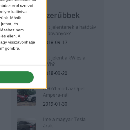
ódszerrel szerzett
elyre kattintva
Legnépszerűbbek
zzünk. Másik
juthat, és
Mit jelentenek a hatótáv
zeléséhez nem
szabványok?
lés ellen. A
2018-09-17
 vagy visszavonhatja
lem" gombra.
Mit jelent a kW és a
kWh?
2018-09-20
HEGYI mód az Opel
Ampera-nál
2019-01-30
Íme a magyar Tesla
árak