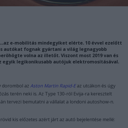
….az e-mobilitás mindegyiket elérte. 10 évvel ezelőtt
s autókat fognak gyártani a világ legnagyobb
eröhögte volna az illetőt. Viszont most 2019 van és
 az egyik legikonikusabb autójuk elektromosításával.
gy dorombol az
Aston Martin Rapid-E
az utcákon és úgy
zás terén neki is. Az Type 130-ról Evija-ra keresztelt
án tervezi bemutatni a vállalat a londoni autoshow-n.
id kis előzetes azért járt az autó bejelentése mellé: