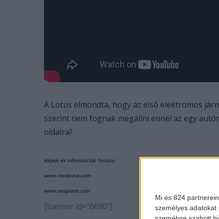
A Lotus elmondta, hogy az első elektromos járműv
szerint nem fognak megállni ennél az egy autóná
oldalra?
Képek és információk forrása:
www.insideevs.com
www.unsplash.com
Mi és 824 partnerein
[banner id=”6690″]
személyes adatokat d
személyre szabott h