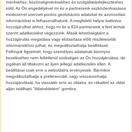
méréséhez, közönségmérésekhez és szolgáltatásfejlesztéshez
több, mint 65 százalékról. Ez már
küld.
Az Ön engedélyével mi és a partnereink eszközleolvasásos
észrevehető változás.
módszerrel szerzett pontos geolokációs adatokat és azonosítási
információkat is felhasználhatunk. A megfelelő helyre kattintva
hozzájárulhat ahhoz, hogy mi és a 824 partnereink a fent leírtak
szerint adatkezelést végezzünk. Másik lehetőségként a
hozzájárulás megadása vagy elutasítása előtt részletesebb
információkhoz juthat, és megváltoztathatja beállításait.
Felhívjuk figyelmét, hogy személyes adatainak bizonyos
kezeléséhez nem feltétlenül szükséges az Ön hozzájárulása, de
jogában áll tiltakozni az ilyen jellegű adatkezelés ellen. A
beállításai csak erre a weboldalra érvényesek. Bármikor
megváltoztathatja a preferenciáit, vagy visszavonhatja
hozzájárulását, ha visszatér erre az oldalra, és rákattint az oldal
alján található "Adatvédelem" gombra.
A Tesla után a Chevrolet és a Ford volt a
legjobb a piacon, 50.000, illetve 46.000 új
regisztrációval. A Hyundai sem marad le
sokkal, több mint 40.000 darabbal.