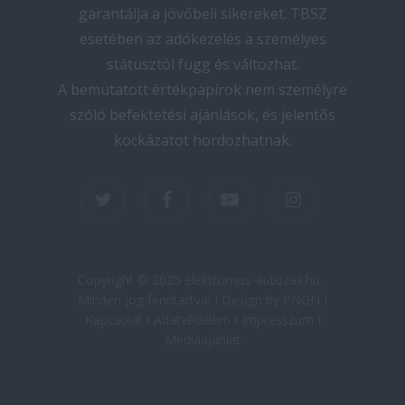
garantálja a jövőbeli sikereket. TBSZ
esetében az adókezelés a személyes
státusztól függ és változhat.
A bemutatott értékpapírok nem személyre
szóló befektetési ajánlások, és jelentős
kockázatot hordozhatnak.
twitter
facebook
youtube
instagram
Copyright © 2025 elektromos-autozas.hu -
Minden jog fenntartva! I Design by PNGN I
Kapcsolat
I
Adatvédelem
I
Impresszum
I
Médiaajánlat