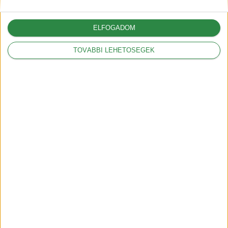
ELFOGADOM
A vámok akár 12.000
TOVÁBBI LEHETŐSÉGEK
dollárral is növelhetik az
amerikai autók árát
2025-03-05
A Volkswagennek nem
kedveznek a vámok
2025-03-05
Legnépszerűbbek