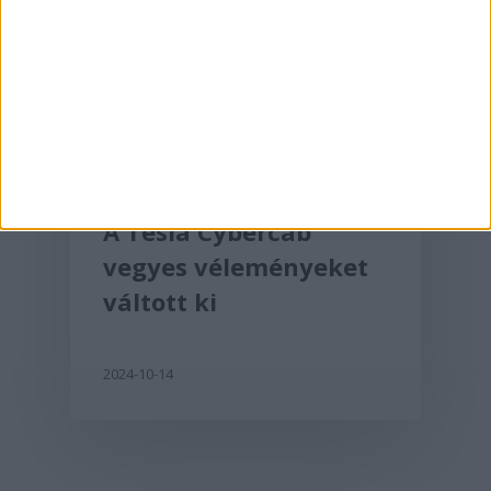
Tesla
A Tesla Cybercab
vegyes véleményeket
váltott ki
2024-10-14