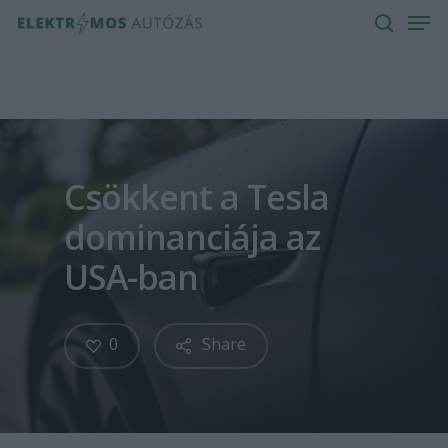
Men
Skip
to
search
main
content
Csökkent a Tesla
dominanciája az
USA-ban
0
Share