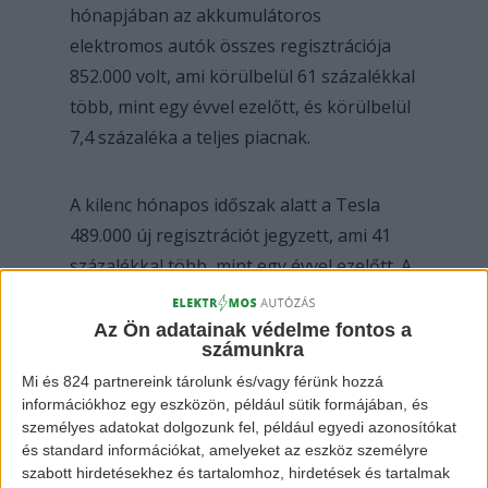
hónapjában az akkumulátoros
elektromos autók összes regisztrációja
852.000 volt, ami körülbelül 61 százalékkal
több, mint egy évvel ezelőtt, és körülbelül
7,4 százaléka a teljes piacnak.
A kilenc hónapos időszak alatt a Tesla
489.000 új regisztrációt jegyzett, ami 41
százalékkal több, mint egy évvel ezelőtt. A
többi márka elektromos járművei
363.000-et tettek ki, ami körülbelül 98
Az Ön adatainak védelme fontos a
számunkra
százalékkal több mint egy évvel korábban.
Mi és 824 partnereink tárolunk és/vagy férünk hozzá
információkhoz egy eszközön, például sütik formájában, és
A Tesla részesedése a teljesen elektromos
személyes adatokat dolgozunk fel, például egyedi azonosítókat
szegmensben az USA területén 57,4
és standard információkat, amelyeket az eszköz személyre
százalékra csökkent az egy évvel ezelőtti
szabott hirdetésekhez és tartalomhoz, hirdetések és tartalmak