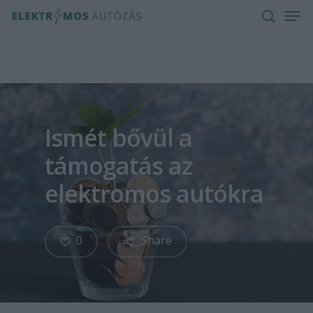
Men
Skip
to
search
main
content
Ismét bővül a
támogatás az
elektromos autókra
0
Share