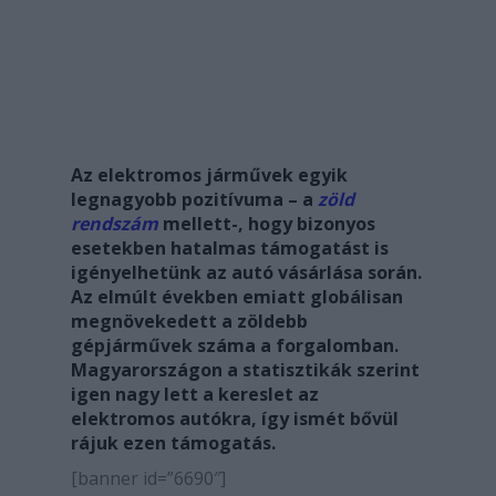
Az elektromos járművek egyik
legnagyobb pozitívuma – a
zöld
rendszám
mellett-, hogy bizonyos
esetekben hatalmas támogatást is
igényelhetünk az autó vásárlása során.
Az elmúlt években emiatt globálisan
megnövekedett a zöldebb
gépjárművek száma a forgalomban.
Magyarországon a statisztikák szerint
igen nagy lett a kereslet az
elektromos autókra, így ismét bővül
rájuk ezen támogatás.
[banner id=”6690″]