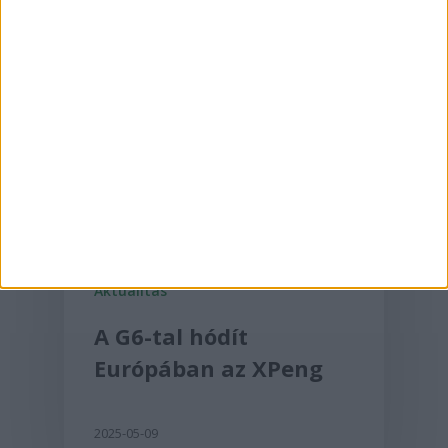
Aktualitás
A G6-tal hódít
Európában az XPeng
2025-05-09