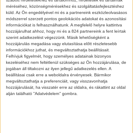
szabott hirdetésekhez és tartalomhoz, hirdetések és tartalmak
beszerzési ár alatt értékesített e-
méréséhez, közönségmérésekhez és szolgáltatásfejlesztéshez
küld.
Az Ön engedélyével mi és a partnereink eszközleolvasásos
járművekre immáron 2,5 millió forint
módszerrel szerzett pontos geolokációs adatokat és azonosítási
támogatás jut.
információkat is felhasználhatunk. A megfelelő helyre kattintva
hozzájárulhat ahhoz, hogy mi és a 824 partnereink a fent leírtak
szerint adatkezelést végezzünk. Másik lehetőségként a
hozzájárulás megadása vagy elutasítása előtt részletesebb
információkhoz juthat, és megváltoztathatja beállításait.
Felhívjuk figyelmét, hogy személyes adatainak bizonyos
kezeléséhez nem feltétlenül szükséges az Ön hozzájárulása, de
jogában áll tiltakozni az ilyen jellegű adatkezelés ellen. A
beállításai csak erre a weboldalra érvényesek. Bármikor
megváltoztathatja a preferenciáit, vagy visszavonhatja
hozzájárulását, ha visszatér erre az oldalra, és rákattint az oldal
Renault Zoé
alján található "Adatvédelem" gombra.
Érdekesség, hogy bár az állami
támogatást igénylők nagy része
elektromos kocsikra pályázott, vannak