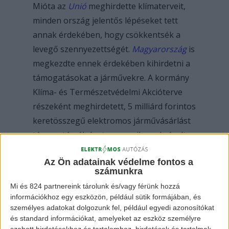
Mióta az
Unió
meghirdette klímaterveit,
minden ország jelentős lépéseket tett
annak érdekében, hogy csökkentsék a
levegő szennyezettségét.
Magyarország
is
megkezdte ennek érdekében kihirdetni a
támogatásokat a járművekre. A kormány
Klíma- és Természetvédelmi Akcióterve
részeként meghirdetett, 5 milliárd forintos
keretösszegű elektromos járművásárlást
támogató pályázata nagy sikerrel zárult a
statisztikák alapján.
Az Ön adatainak védelme fontos a
számunkra
A napokban bejelentésre került, hogy a
Mi és 824 partnereink tárolunk és/vagy férünk hozzá
kormány ismét emel a pályázat keret
információkhoz egy eszközön, például sütik formájában, és
személyes adatokat dolgozunk fel, például egyedi azonosítókat
összegén, 882 millió forinttal. Hozzá kell
és standard információkat, amelyeket az eszköz személyre
tenni azt is, hogy a 11 millió forintos