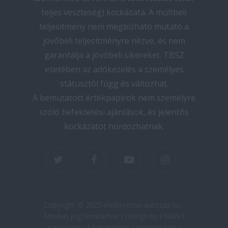
teljes veszteség) kockázata. A múltbeli
teljesítmény nem megbízható mutató a
jövőbeli teljesítményre nézve, és nem
garantálja a jövőbeli sikereket. TBSZ
esetében az adókezelés a személyes
státusztól függ és változhat.
A bemutatott értékpapírok nem személyre
szóló befektetési ajánlások, és jelentős
kockázatot hordozhatnak.
twitter
facebook
youtube
instagram
Copyright © 2025 elektromos-autozas.hu -
Minden jog fenntartva! I Design by PNGN I
Kapcsolat
I
Adatvédelem
I
Impresszum
I