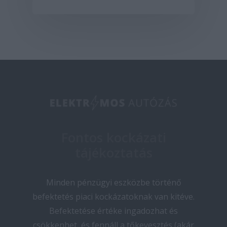
Fontos kockázati
tájékoztatás
Minden pénzügyi eszközbe történő
befektetés piaci kockázatoknak van kitéve.
Befektetése értéke ingadozhat és
csökkenhet, és fennáll a tőkevesztés (akár