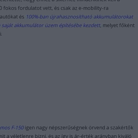
 fokos fordulatot vett, és csak az e-mobility-ra
 autókat és
100%-ban újrahasznosítható akkumulátorokat
 saját akkumulátor üzem építésébe kezdett
, melyet főként
.
omos F-150
igen nagy népszerűségnek örvend a szakértők
 a véletlenre bízni, és az így is ár-érték arányban kiváló