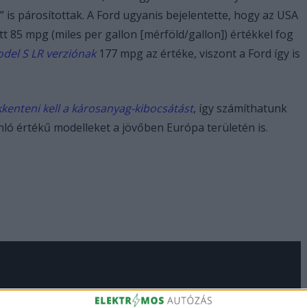
s párosítottak. A Ford ugyanis bejelentette, hogy az USA
tt 85 mpg (miles per gallon [mérföld/gallon]) értékkel fog
odel S LR verziónak
177 mpg az értéke, viszont a Ford így is
kkenteni kell a károsanyag-kibocsátást
, így számíthatunk
nló értékű modelleket a jövőben Európa területén is.