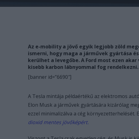
Az e-mobility a jövő egyik legjobb zöld meg
ismerni, hogy maga a járművek gyártása és 
kerülhet a levegőbe. A Ford most ezen akar 
kisebb karbon lábnyommal fog rendelkezni.
[banner id=”6690″]
A Tesla mintája példaértékű az elektromos autó
Elon Musk a járművek gyártására kizárólag megú
ezzel minimalizálva a cég környezetterhelését. 
dioxid mentes jövőképért.
Viszont a Tesla csak egyetlen cég, és Musk is ki