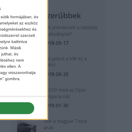
a
Legnépszerűbbek
sütik formájában, és
 amelyeket az eszköz
Mit jelentenek a hatótáv
zönségmérésekhez és
szabványok?
ódszerrel szerzett
elyre kattintva
2018-09-17
zzünk. Másik
juthat, és
Mit jelent a kW és a
zeléséhez nem
kWh?
lés ellen. A
 vagy visszavonhatja
2018-09-20
lem" gombra.
HEGYI mód az Opel
Ampera-nál
2019-01-30
Íme a magyar Tesla
árak