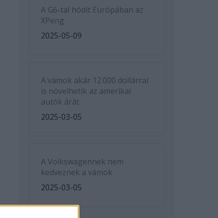
A G6-tal hódít Európában az
XPeng
2025-05-09
A vámok akár 12.000 dollárral
is növelhetik az amerikai
autók árát
2025-03-05
A Volkswagennek nem
kedveznek a vámok
2025-03-05