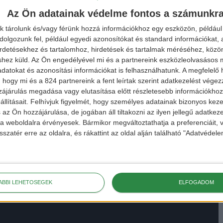
Az Ön adatainak védelme fontos a számunkr
k tárolunk és/vagy férünk hozzá információkhoz egy eszközön, például 
olgozunk fel, például egyedi azonosítókat és standard információkat,
irdetésekhez és tartalomhoz, hirdetések és tartalmak méréséhez, kö
shez küld.
Az Ön engedélyével mi és a partnereink eszközleolvasásos m
datokat és azonosítási információkat is felhasználhatunk. A megfelelő h
 hogy mi és a 824 partnereink a fent leírtak szerint adatkezelést vége
ájárulás megadása vagy elutasítása előtt részletesebb információkhoz 
llításait.
Felhívjuk figyelmét, hogy személyes adatainak bizonyos ke
 az Ön hozzájárulása, de jogában áll tiltakozni az ilyen jellegű adatkeze
e a weboldalra érvényesek. Bármikor megváltoztathatja a preferenciáit,
sszatér erre az oldalra, és rákattint az oldal alján található "Adatvéde
ÁBBI LEHETŐSÉGEK
ELFOGADOM