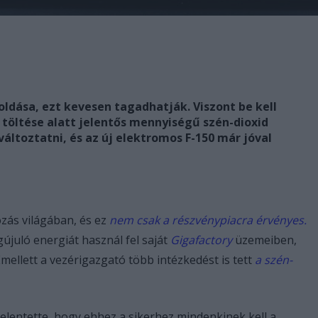
oldása, ezt kevesen tagadhatják. Viszont be kell
töltése alatt jelentős mennyiségű szén-dioxid
változtatni, és az új elektromos F-150 már jóval
zás világában, és ez
nem csak a részvénypiacra érvényes.
juló energiát használ fel saját
Gigafactory
üzemeiben,
Emellett a vezérigazgató több intézkedést is tett
a szén-
jelentette, hogy
ehhez a sikerhez mindenkinek kell a