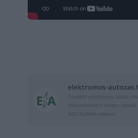
elektromos-autozas.
További elektromos autós hír
információkért kövess minket
INSTAGRAM
oldalon.