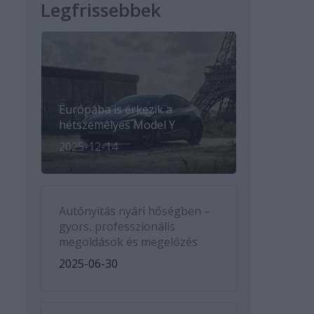
Legfrissebbek
Európába is érkezik a
hétszemélyes Model Y
2025-12-14
Autónyitás nyári hőségben –
gyors, professzionális
megoldások és megelőzés
2025-06-30