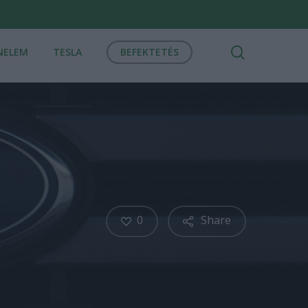
search
NELEM
TESLA
BEFEKTETÉS
0
Share