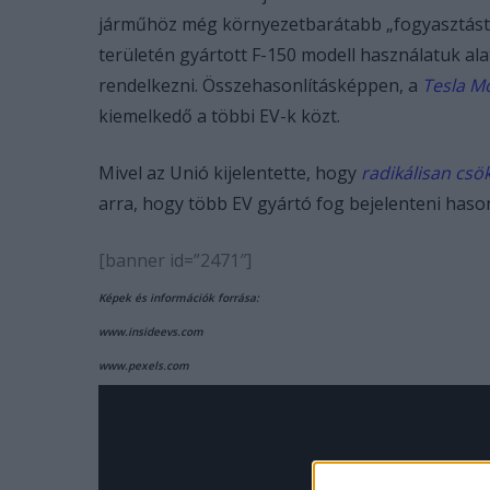
járműhöz még környezetbarátabb „fogyasztást” i
területén gyártott F-150 modell használatuk ala
rendelkezni. Összehasonlításképpen, a
Tesla M
kiemelkedő a többi EV-k közt.
Mivel az Unió kijelentette, hogy
radikálisan csö
arra, hogy több EV gyártó fog bejelenteni haso
[banner id=”2471″]
Képek és információk forrása:
www.insideevs.com
www.pexels.com