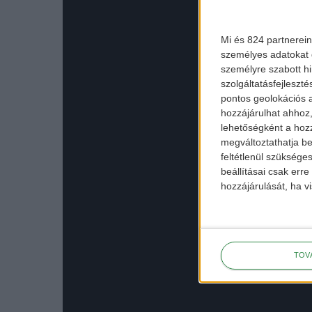
Mi és 824 partnerein
személyes adatokat d
személyre szabott h
szolgáltatásfejleszté
pontos geolokációs a
hozzájárulhat ahhoz,
lehetőségként a hozz
megváltoztathatja beá
feltétlenül szükséges
beállításai csak err
hozzájárulását, ha vi
TOV