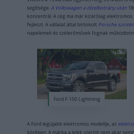
segítsége.
A Volkswagen a dízelbotrány után
180
koncentrál. A cég ma már kizárólag elektromos
fejleszt. A vállalat által birtokolt
Porsche szintén
napelemek és szélerőművek fognak működtetni
Ford F-150 Lightning
A Ford legújabb elektromos modellje, az
elektr
körében. A márka a jelek szerint nem akar semmit