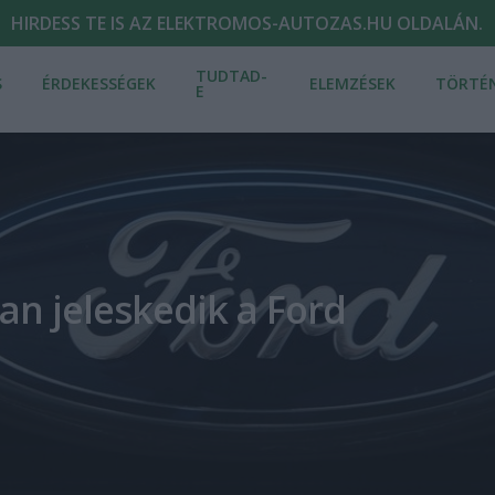
HIRDESS TE IS AZ ELEKTROMOS-AUTOZAS.HU OLDALÁN.
TUDTAD-
S
ÉRDEKESSÉGEK
ELEMZÉSEK
TÖRTÉ
E
n jeleskedik a Ford