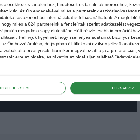
irdetésekhez és tartalomhoz, hirdetések és tartalmak méréséhez, kö
shez küld.
Az Ön engedélyével mi és a partnereink eszközleolvasásos m
datokat és azonosítási információkat is felhasználhatunk. A megfelelő h
 hogy mi és a 824 partnereink a fent leírtak szerint adatkezelést vége
ájárulás megadása vagy elutasítása előtt részletesebb információkhoz 
llításait.
Felhívjuk figyelmét, hogy személyes adatainak bizonyos ke
 az Ön hozzájárulása, de jogában áll tiltakozni az ilyen jellegű adatkeze
e a weboldalra érvényesek. Bármikor megváltoztathatja a preferenciáit,
sszatér erre az oldalra, és rákattint az oldal alján található "Adatvéde
ÁBBI LEHETŐSÉGEK
ELFOGADOM