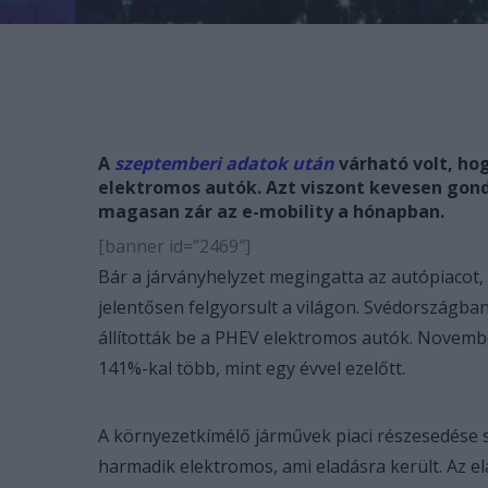
A
szeptemberi adatok után
várható volt, hog
elektromos autók. Azt viszont kevesen gon
magasan zár az e-mobility a hónapban.
[banner id=”2469″]
Bár a járványhelyzet megingatta az autópiacot, 
jelentősen felgyorsult a világon. Svédországb
állították be a PHEV elektromos autók. Novembe
141%-kal több, mint egy évvel ezelőtt.
A környezetkímélő járművek piaci részesedése s
harmadik elektromos, ami eladásra került. Az e