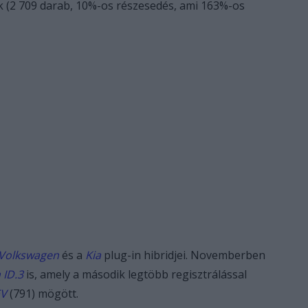
ak (2 709 darab, 10%-os részesedés, ami 163%-os
Volkswagen
és a
Kia
plug-in hibridjei. Novemberben
 ID.3
is, amely a második legtöbb regisztrálással
EV
(791) mögött.