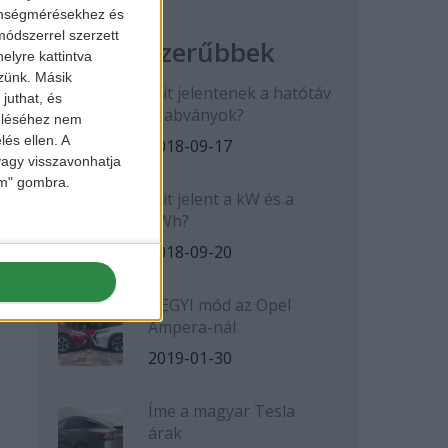
zönségmérésekhez és
ódszerrel szerzett
Legnépszerűbbek
elyre kattintva
zzünk. Másik
Mit jelentenek a hatótáv
juthat, és
szabványok?
zeléséhez nem
lés ellen. A
2018-09-17
 vagy visszavonhatja
lem" gombra.
Mit jelent a kW és a
kWh?
2018-09-20
HEGYI mód az Opel
Ampera-nál
2019-01-30
Íme a magyar Tesla
árak