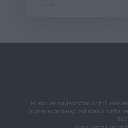
2022-07-20
Minden pénzügyi eszközbe történő befektetés
(akár teljes veszteség) kockázata. A múltbeli 
TBSZ 
A bemutatott értékpapír