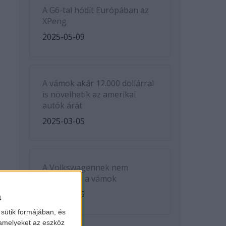
A G6-tal hódít Európában az
XPeng
2025-05-09
A vámok akár 12.000 dollárral
is növelhetik az amerikai
autók árát
2025-03-05
A Volkswagennek nem
kedveznek a vámok
2025-03-05
a
sütik formájában, és
 amelyeket az eszköz