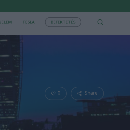
search
NELEM
TESLA
BEFEKTETÉS
0
Share