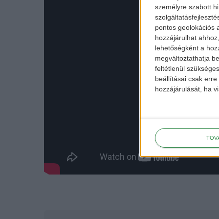
személyre szabott h
szolgáltatásfejleszté
pontos geolokációs a
hozzájárulhat ahhoz,
lehetőségként a hozz
megváltoztathatja beá
feltétlenül szükséges
beállításai csak err
hozzájárulását, ha vi
TOV