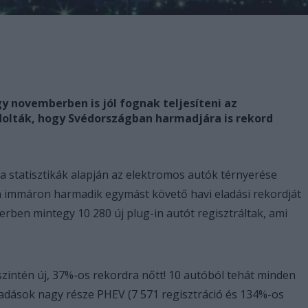
y novemberben is jól fognak teljesíteni az
dolták, hogy Svédországban harmadjára is rekord
a statisztikák alapján az elektromos autók térnyerése
an immáron harmadik egymást követő havi eladási rekordját
rben mintegy 10 280 új plug-in autót regisztráltak, ami
zintén új, 37%-os rekordra nőtt! 10 autóból tehát minden
ladások nagy része PHEV (7 571 regisztráció és 134%-os