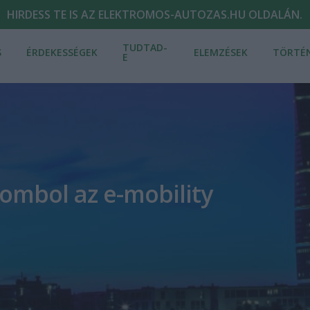
HIRDESS TE IS AZ ELEKTROMOS-AUTOZAS.HU OLDALÁN.
TUDTAD-
S
ÉRDEKESSÉGEK
ELEMZÉSEK
TÖRTÉ
E
ombol az e-mobility