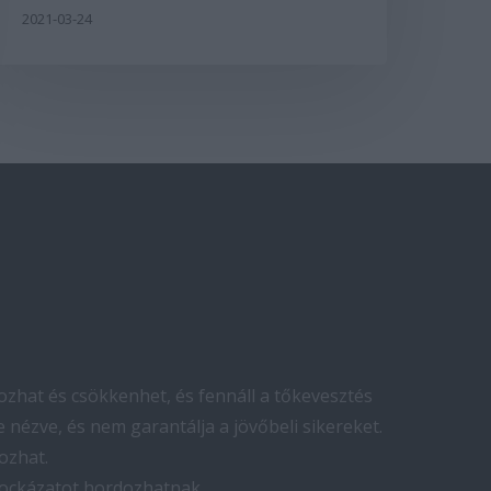
2021-03-24
zhat és csökkenhet, és fennáll a tőkevesztés
 nézve, és nem garantálja a jövőbeli sikereket.
ozhat.
kockázatot hordozhatnak.