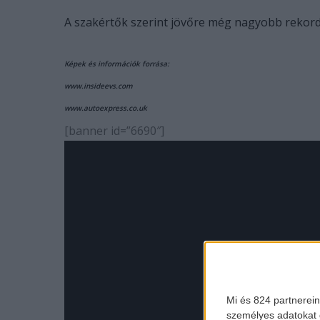
A szakértők szerint jövőre még nagyobb rekord
Képek és információk forrása:
www.insideevs.com
www.autoexpress.co.uk
[banner id=”6690″]
Mi és 824 partnerein
személyes adatokat d