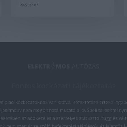
2022-07-07
Fontos kockázati tájékoztatás
 piaci kockázatoknak van kitéve. Befektetése értéke ingado
teljesítmény nem megbízható mutató a jövőbeli teljesítményre
esetében az adókezelés a személyes státusztól függ és vált
ok nem személyre szóló befektetési ajánlások, és jelentős 