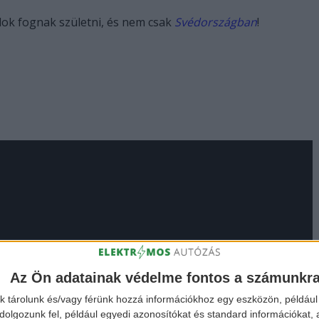
ok fognak születni, és nem csak
Svédországban
!
Az Ön adatainak védelme fontos a számunkr
k tárolunk és/vagy férünk hozzá információkhoz egy eszközön, például 
olgozunk fel, például egyedi azonosítókat és standard információkat,