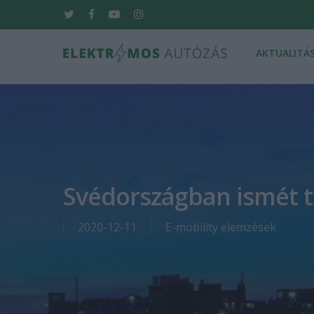
Skip
twitter
facebook
youtube
instagram
to
main
AKTUALITÁ
content
Hit enter to search or ESC to close
Svédországban ismét t
2020-12-11
E-mobility elemzések