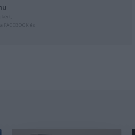
hu
ekért,
 a
FACEBOOK
és