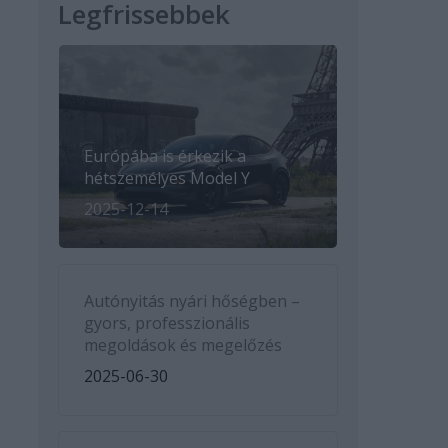
Legfrissebbek
Európába is érkezik a
hétszemélyes Model Y
2025-12-14
Autónyitás nyári hőségben –
gyors, professzionális
megoldások és megelőzés
2025-06-30