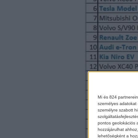
Mi és 824 partnerein
személyes adatokat d
személyre szabott h
szolgáltatásfejleszté
pontos geolokációs a
hozzájárulhat ahhoz,
lehetőségként a hozz