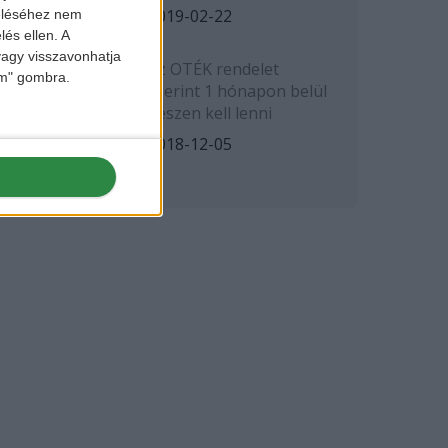
2019-02-22
zeléséhez nem
lés ellen. A
 vagy visszavonhatja
Az OTÉK rendelet
lem" gombra.
szerint 1 hónapon belül
készen kell lenni
2018-12-05