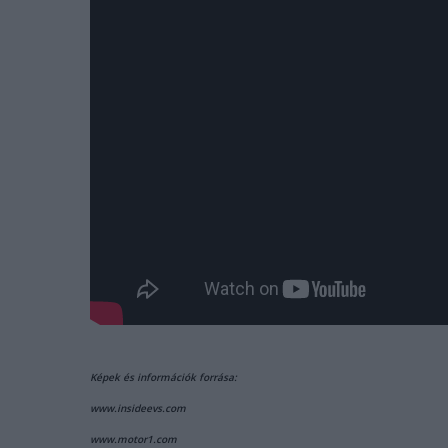
Képek és információk forrása:
www.insideevs.com
www.motor1.com