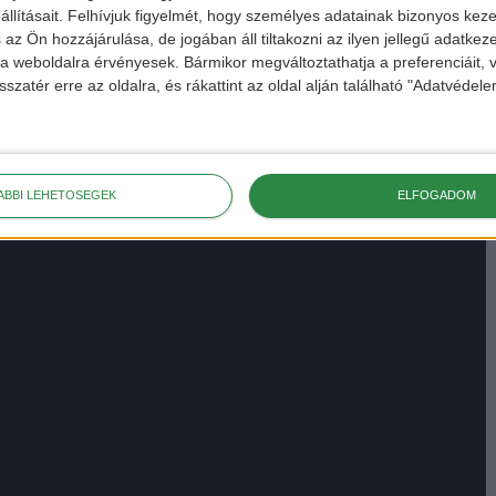
llításait.
Felhívjuk figyelmét, hogy személyes adatainak bizonyos ke
 az Ön hozzájárulása, de jogában áll tiltakozni az ilyen jellegű adatkeze
e a weboldalra érvényesek. Bármikor megváltoztathatja a preferenciáit,
sszatér erre az oldalra, és rákattint az oldal alján található "Adatvéde
e-mobility tartalomért
ÁBBI LEHETŐSÉGEK
ELFOGADOM