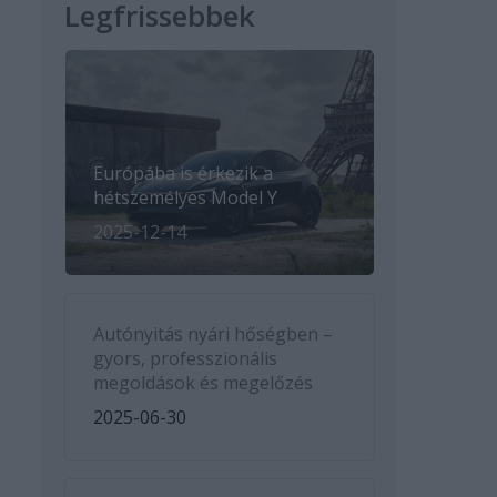
Legfrissebbek
Európába is érkezik a
hétszemélyes Model Y
2025-12-14
Autónyitás nyári hőségben –
gyors, professzionális
megoldások és megelőzés
2025-06-30