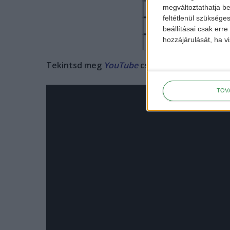
megváltoztathatja beá
feltétlenül szükséges
beállításai csak err
hozzájárulását, ha vi
Tekintsd meg
YouTube
csatornánkat további 
TOV