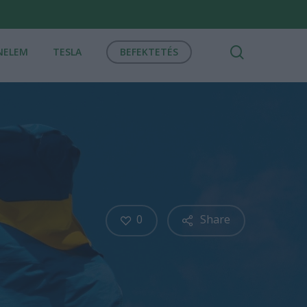
search
NELEM
TESLA
BEFEKTETÉS
0
Share