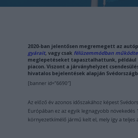
2020-ban jelentősen megremegett az autópia
gyárait
, vagy csak
félüzemmódban működte
meglepetéseket tapasztalhattunk, például a
piacon. Viszont a járványhelyzet csendesülés
hivatalos bejelentések alapján Svédországba
[banner id=”6690″]
Az előző év azonos időszakához képest Svédors
Európában ez az egyik legnagyobb növekedés 1 
környezetkímélő jármű kelt el, mely így a teljes