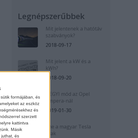
Legnépszerűbbek
Mit jelentenek a hatótáv
szabványok?
2018-09-17
Mit jelent a kW és a
kWh?
2018-09-20
a
HEGYI mód az Opel
sütik formájában, és
Ampera-nál
 amelyeket az eszköz
2019-01-30
zönségmérésekhez és
ódszerrel szerzett
elyre kattintva
Íme a magyar Tesla
zzünk. Másik
árak
juthat, és