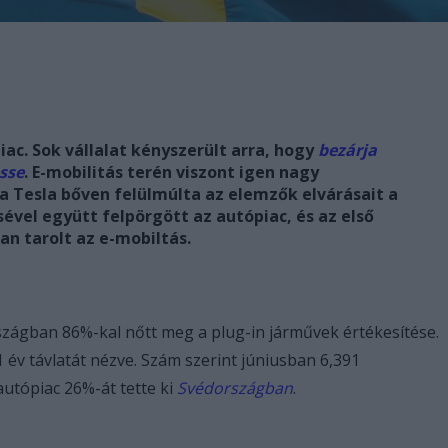
c. Sok vállalat kényszerült arra, hogy
bezárja
sse
. E-mobilitás terén viszont igen nagy
 Tesla bőven felülmúlta az elemzők elvárásait a
ével együtt felpörgött az autópiac, és az első
n tarolt az e-mobiltás.
zágban 86%-kal nőtt meg a plug-in járművek értékesítése.
év távlatát nézve. Szám szerint júniusban 6,391
 autópiac 26%-át tette ki
Svédországban
.