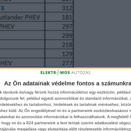
Az Ön adatainak védelme fontos a számunkr
k tárolunk és/vagy férünk hozzá információkhoz egy eszközön, például 
olgozunk fel, például egyedi azonosítókat és standard információkat,
irdetésekhez és tartalomhoz, hirdetések és tartalmak méréséhez, kö
shez küld.
Az Ön engedélyével mi és a partnereink eszközleolvasásos m
datokat és azonosítási információkat is felhasználhatunk. A megfelelő h
 hogy mi és a 824 partnereink a fent leírtak szerint adatkezelést vége
ájárulás megadása vagy elutasítása előtt részletesebb információkhoz 