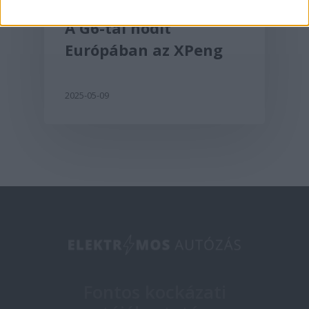
A G6-tal hódít
Európában az XPeng
2025-05-09
Fontos kockázati