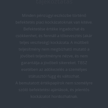
tájékoztatás
Minden pénzügyi eszközbe történő
befektetés piaci kockázatoknak van kitéve.
Befektetése értéke ingadozhat és
csökkenhet, és fennáll a tőkevesztés (akár
teljes veszteség) kockázata. A múltbeli
teljesítmény nem megbízható mutató a
jövőbeli teljesítményre nézve, és nem
garantálja a jövőbeli sikereket. TBSZ
esetében az adókezelés a személyes
státusztól függ és változhat.
A bemutatott értékpapírok nem személyre
szóló befektetési ajánlások, és jelentős
kockázatot hordozhatnak.