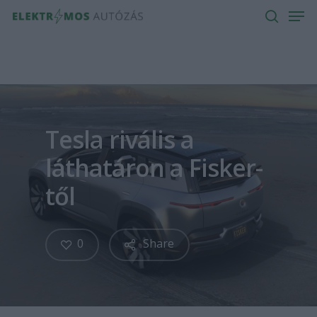
Men
Skip
to
search
main
content
Tesla rivális a
láthatáron a Fisker-
től
0
Share