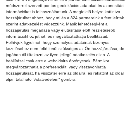
eddigi
WLTP
tesztek alapján. Külsőre
módszerrel szerzett pontos geolokációs adatokat és azonosítási
információkat is felhasználhatunk. A megfelelő helyre kattintva
szinte teljesen úgy néz ki, mint egy
hozzájárulhat ahhoz, hogy mi és a 824 partnereink a fent leírtak
mindennapi aszfalt terepjáró, viszont a
szerint adatkezelést végezzünk. Másik lehetőségként a
képekből kiderült, hogy a tető egy
hozzájárulás megadása vagy elutasítása előtt részletesebb
információkhoz juthat, és megváltoztathatja beállításait.
szolárpanellel lesz ellátva. Arról viszont
Felhívjuk figyelmét, hogy személyes adatainak bizonyos
nem esett szó, hogy ez mennyire fogja
kezeléséhez nem feltétlenül szükséges az Ön hozzájárulása, de
befolyásolni a kocsi töltési idejét és
jogában áll tiltakozni az ilyen jellegű adatkezelés ellen. A
beállításai csak erre a weboldalra érvényesek. Bármikor
hatótávját.
megváltoztathatja a preferenciáit, vagy visszavonhatja
hozzájárulását, ha visszatér erre az oldalra, és rákattint az oldal
alján található "Adatvédelem" gombra.