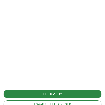
megoldások és megelőzés
2025-06-30
A G6-tal hódít Európában az
XPeng
2025-05-09
A vámok akár 12.000
dollárral is növelhetik az
amerikai autók árát
2025-03-05
ELFOGADOM
TOVÁBBI LEHETŐSÉGEK