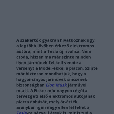
A szakértők gyakran hivatkoznak úgy
a legtöbb jövőben érkező elektromos
autóra, mint a Tesla új riválisa. Nem
csoda, hiszen ma már szinte minden
ilyen járműnek fel kell vennie a
versenyt a Model-ekkel a piacon. Szinte
már biztosan mondhatjuk, hogy a
hagyományos járművek sincsenek
biztonságban
Elon Musk
járművei
miatt. A Fisker már nagyon régóta
tervezgeti első elektromos autójának
piacra dobását, mely ár-érték
arányban igen nagy ellenfél lehet a
Tesla
-ra nézve. Lássuk is, mit is tud a