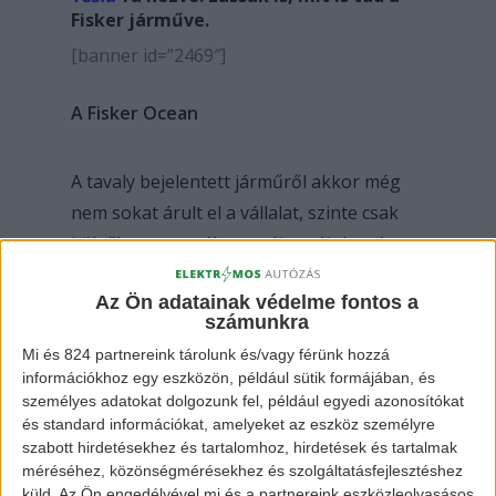
Fisker járműve.
[banner id=”2469″]
A Fisker Ocean
A tavaly bejelentett járműről akkor még
nem sokat árult el a vállalat, szinte csak
külsőleg mutatták meg új autójukat. A
napokban viszont véglegesen sor került a
Az Ön adatainak védelme fontos a
hivatalos bemutatásra, mely után végre
számunkra
kicsit többet látunk belőle. Kiderült, hogy
Mi és 824 partnereink tárolunk és/vagy férünk hozzá
nem egy sima elektromos szabadidő autó.
információkhoz egy eszközön, például sütik formájában, és
személyes adatokat dolgozunk fel, például egyedi azonosítókat
A Fisker Ocean egy 80 kWh-s
és standard információkat, amelyeket az eszköz személyre
szabott hirdetésekhez és tartalomhoz, hirdetések és tartalmak
akkumulátorral lesz felszerelve, ami 400
méréséhez, közönségmérésekhez és szolgáltatásfejlesztéshez
km hatótávot biztosít majd a járműnek, az
küld.
Az Ön engedélyével mi és a partnereink eszközleolvasásos