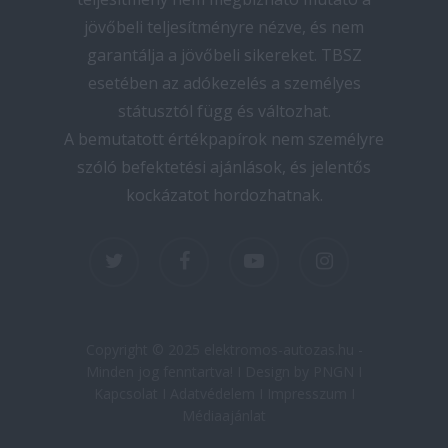
jövőbeli teljesítményre nézve, és nem
garantálja a jövőbeli sikereket. TBSZ
esetében az adókezelés a személyes
státusztól függ és változhat.
A bemutatott értékpapírok nem személyre
szóló befektetési ajánlások, és jelentős
kockázatot hordozhatnak.
twitter
facebook
youtube
instagram
Copyright © 2025 elektromos-autozas.hu -
Minden jog fenntartva! I Design by PNGN I
Kapcsolat
I
Adatvédelem
I
Impresszum
I
Médiaajánlat