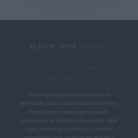
Fontos kockázati
tájékoztatás
Minden pénzügyi eszközbe történő
befektetés piaci kockázatoknak van kitéve.
Befektetése értéke ingadozhat és
csökkenhet, és fennáll a tőkevesztés (akár
teljes veszteség) kockázata. A múltbeli
teljesítmény nem megbízható mutató a