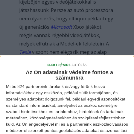
kijelzőjén egyes videójátékokkal is
játszhassunk. Persze az autó processzora
nem olyan erős, hogy elbírjon például egy
új generációs
Microsoft
Xbox játékot,
mégis vannak régebbi videójátékok,
melyek elfutnak a Model-ek felületein. A
Tesla
viszont nem elégszik meg az alap
játékokkal, és tovább fejlesztették a
játékélményt.
Az Ön adatainak védelme fontos a
számunkra
A még tavaly megjelent új frissítés
Mi és 824 partnereink tárolunk és/vagy férünk hozzá
információkhoz egy eszközön, például sütik formájában, és
lehetővé teszi, hogy az autó kormánya és
személyes adatokat dolgozunk fel, például egyedi azonosítókat
pedálja használható legyen egyes autós
és standard információkat, amelyeket az eszköz személyre
játékoknál. A vállalat már be is jelentette,
szabott hirdetésekhez és tartalomhoz, hirdetések és tartalmak
méréséhez, közönségmérésekhez és szolgáltatásfejlesztéshez
hogy saját játékokat fog fejleszteni,
küld.
Az Ön engedélyével mi és a partnereink eszközleolvasásos
kizárólag a Tesla gépekhez.
módszerrel szerzett pontos geolokációs adatokat és azonosítási