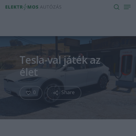
Men
Skip
to
search
main
content
Tesla-val játék az
élet
0
Share