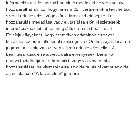
információkat is felhasználhatunk. A megfelelő helyre kattintva
hozzájárulhat ahhoz, hogy mi és a 824 partnereink a fent leírtak
A projekt hivatalos videója:
szerint adatkezelést végezzünk. Másik lehetőségként a
hozzájárulás megadása vagy elutasítása előtt részletesebb
információkhoz juthat, és megváltoztathatja beállításait.
Felhívjuk figyelmét, hogy személyes adatainak bizonyos
kezeléséhez nem feltétlenül szükséges az Ön hozzájárulása, de
jogában áll tiltakozni az ilyen jellegű adatkezelés ellen. A
beállításai csak erre a weboldalra érvényesek. Bármikor
megváltoztathatja a preferenciáit, vagy visszavonhatja
hozzájárulását, ha visszatér erre az oldalra, és rákattint az oldal
alján található "Adatvédelem" gombra.