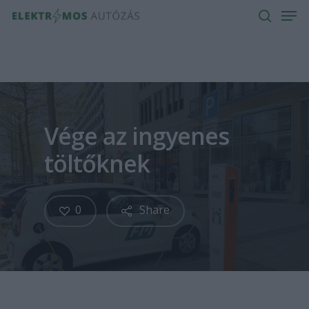
Men
Skip
to
search
main
content
Vége az ingyenes
töltőknek
0
Share