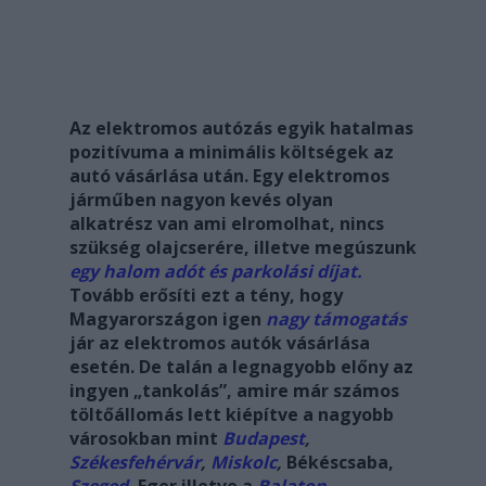
Az elektromos autózás egyik hatalmas
pozitívuma a minimális költségek az
autó vásárlása után. Egy elektromos
járműben nagyon kevés olyan
alkatrész van ami elromolhat, nincs
szükség olajcserére, illetve megúszunk
egy halom adót és parkolási díjat.
Tovább erősíti ezt a tény, hogy
Magyarországon igen
nagy támogatás
jár az elektromos autók vásárlása
esetén. De talán a legnagyobb előny az
ingyen „tankolás”, amire már számos
töltőállomás lett kiépítve a nagyobb
városokban mint
Budapest
,
Székesfehérvár
,
Miskolc
,
Békéscsaba,