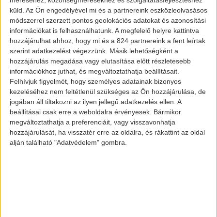
15.
küld.
Az Ön engedélyével mi és a partnereink eszközleolvasásos
módszerrel szerzett pontos geolokációs adatokat és azonosítási
1073 Budapest, Erzsébet krt. 13.
információkat is felhasználhatunk. A megfelelő helyre kattintva
1132 Budapest, Tisza utca 1.
hozzájárulhat ahhoz, hogy mi és a 824 partnereink a fent leírtak
szerint adatkezelést végezzünk. Másik lehetőségként a
hozzájárulás megadása vagy elutasítása előtt részletesebb
2019. július 20-án pedig az alábbi
információkhoz juthat, és megváltoztathatja beállításait.
töltőállomások válnak fizetőssé
10 Ft/kWh
Felhívjuk figyelmét, hogy személyes adatainak bizonyos
egységáron
:
kezeléséhez nem feltétlenül szükséges az Ön hozzájárulása, de
jogában áll tiltakozni az ilyen jellegű adatkezelés ellen. A
beállításai csak erre a weboldalra érvényesek. Bármikor
1013 Budapest, Fő utca 44-55.
megváltoztathatja a preferenciáit, vagy visszavonhatja
1013 Budapest, Lánchíd utca 5.
hozzájárulását, ha visszatér erre az oldalra, és rákattint az oldal
1024 Budapest, Lövőház utca 1.
alján található "Adatvédelem" gombra.
1033 Budapest, Flórián tér 6-9.
1034 Budapest, Bécsi út 60.
1061 Budapest, Oktogon 2.
1103 Budapest, Regina köz (KÖKI P+R)
1114 Budapest, Bartók Béla út 1.