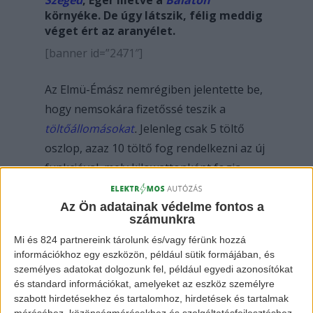
Szeged
, Eger illetve a
Balaton
környéke. De úgy látszik, félig meddig
véget ért az aranyélet.
[banner id=”2471″]
Az Elmü-Émász nemrégiben jelentette be,
hogy nemsokára fizetőssé teszik a
töltőállomásokat
.
Jelenleg csak 5 töltő
oszlop, azaz 10 töltő fog rendelkezni az új
funkcióval, mely kilowattonként fogja
felszámolni a töltés díját.
Az Ön adatainak védelme fontos a
számunkra
Az 5 helyszín:
Mi és 824 partnereink tárolunk és/vagy férünk hozzá
információkhoz egy eszközön, például sütik formájában, és
1054 Budapest, Akadémia u. 1.
személyes adatokat dolgozunk fel, például egyedi azonosítókat
és standard információkat, amelyeket az eszköz személyre
1146 Budapest, Állatkerti körút 1.
szabott hirdetésekhez és tartalomhoz, hirdetések és tartalmak
1065 Budapest, Bajcsy-Zsilinszky út
méréséhez, közönségmérésekhez és szolgáltatásfejlesztéshez