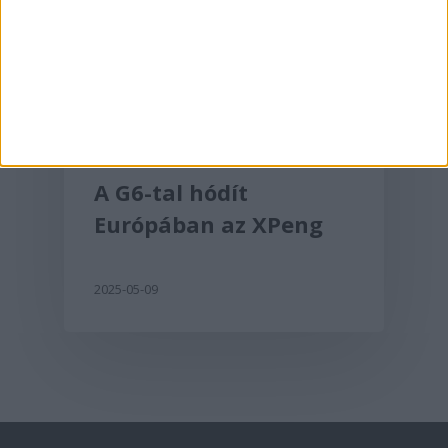
Aktualitás
A G6-tal hódít
Európában az XPeng
2025-05-09