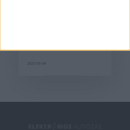
Aktualitás
A G6-tal hódít
Európában az XPeng
2025-05-09