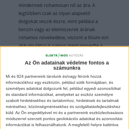
mindennek rohamosan nő az ára. A
legtöbben csak az olyan alapvető
dolgokat veszik észre, mint például a
benzin vagy az élelmiszerek árának
rohamos növekedése, viszont a lítium-ion
akkumulátor is sajnos megszenvedte a
zavarokat. A jelek szerint átlagosan a
tavalyi 105 dolláros árról, 160 dollárra
Az Ön adatainak védelme fontos a
számunkra
emelkedett az egységek ára
Mi és 824 partnereink tárolunk és/vagy férünk hozzá
kilowattóránként. Ez csaknem 52%-os
információkhoz egy eszközön, például sütik formájában, és
emelkedésnek felel meg.
személyes adatokat dolgozunk fel, például egyedi azonosítókat
és standard információkat, amelyeket az eszköz személyre
Ennek ellenére globálisan az
szabott hirdetésekhez és tartalomhoz, hirdetések és tartalmak
méréséhez, közönségmérésekhez és szolgáltatásfejlesztéshez
értékesítések 120%-kal nőttek a plug-in
küld.
Az Ön engedélyével mi és a partnereink eszközleolvasásos
járműveket tekintve.
A Tesla csaknem
módszerrel szerzett pontos geolokációs adatokat és azonosítási
310.000 (újabb rekord) járművet
információkat is felhasználhatunk. A megfelelő helyre kattintva