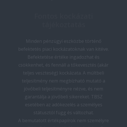
Fontos kockázati
tájékoztatás
Minden pénzügyi eszközbe történő
befektetés piaci kockázatoknak van kitéve.
Befektetése értéke ingadozhat és
csökkenhet, és fennáll a tőkevesztés (akár
teljes veszteség) kockázata. A múltbeli
teljesítmény nem megbízható mutató a
jövőbeli teljesítményre nézve, és nem
garantálja a jövőbeli sikereket. TBSZ
esetében az adókezelés a személyes
státusztól függ és változhat.
A bemutatott értékpapírok nem személyre