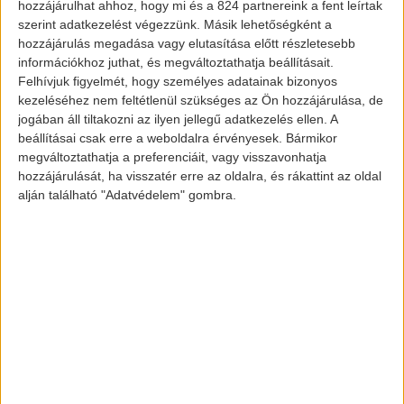
hozzájárulhat ahhoz, hogy mi és a 824 partnereink a fent leírtak
értékesített
,
annak ellenére, hogy az
szerint adatkezelést végezzünk. Másik lehetőségként a
elmúlt 1 év alatt kétszer is árat emelt a
hozzájárulás megadása vagy elutasítása előtt részletesebb
márka.
információkhoz juthat, és megváltoztathatja beállításait.
Felhívjuk figyelmét, hogy személyes adatainak bizonyos
kezeléséhez nem feltétlenül szükséges az Ön hozzájárulása, de
A szakértők szerint a kereslet az
jogában áll tiltakozni az ilyen jellegű adatkezelés ellen. A
elektromos járművekre továbbra is magas
beállításai csak erre a weboldalra érvényesek. Bármikor
megváltoztathatja a preferenciáit, vagy visszavonhatja
lesz, viszont az ellátási láncokban
hozzájárulását, ha visszatér erre az oldalra, és rákattint az oldal
tapasztalt zavarok további emelkedést is
alján található "Adatvédelem" gombra.
eredményezhetnek az akkumulátor árak
terén. A legtöbben viszont 2023-ra már
ismét javulást prognosztizálnak.
Képek és információk forrása:
www.insideevs.com
www.malls-88.top
[banner id=”6690″]