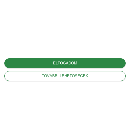
2025-03-05
A Volkswagennek nem
kedveznek a vámok
2025-03-05
ELFOGADOM
TOVÁBBI LEHETŐSÉGEK
Legnépszerűbbek
Mit jelentenek a
hatótáv szabványok?
2018-09-17
Mit jelent a kW és a