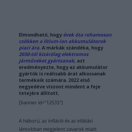
Elmondható, hogy
évek óta rohamosan
csökken a lítium-ion akkumulátorok
piaci ára.
A márkák szándéka, hogy
2030-tól kizárólag elektromos
járműveket gyártsanak
,
azt
eredményezte, hogy az akkumulátor
gyártók is reálisabb árat alkossanak
termékeik számára. 2022 első
negyedéve viszont mindent a feje
tetejére állított.
[banner id=”12533″]
A háború, az infláció és az ellátási
láncokban megjelent zavarok miatt