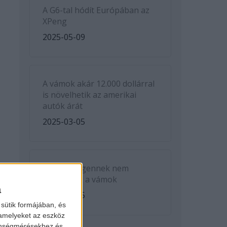
A G6-tal hódít Európában az
XPeng
2025-05-09
A vámok akár 12.000 dollárral
is növelhetik az amerikai
autók árát
2025-03-05
A Volkswagennek nem
kedveznek a vámok
a
2025-03-05
sütik formájában, és
 amelyeket az eszköz
zönségmérésekhez és