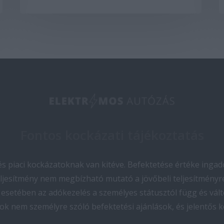
Fontos kockázati tájékoztatás
 piaci kockázatoknak van kitéve. Befektetése értéke ingado
teljesítmény nem megbízható mutató a jövőbeli teljesítményre
esetében az adókezelés a személyes státusztól függ és vált
ok nem személyre szóló befektetési ajánlások, és jelentős 