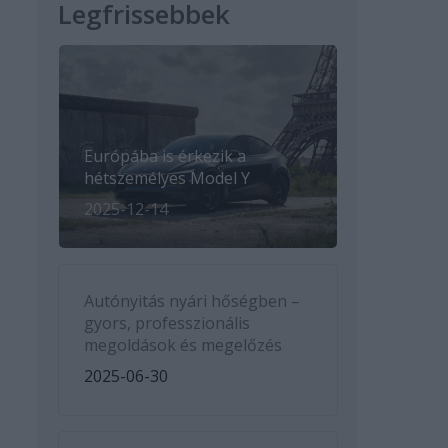
Legfrissebbek
Európába is érkezik a
hétszemélyes Model Y
2025-12-14
Autónyitás nyári hőségben –
gyors, professzionális
megoldások és megelőzés
2025-06-30