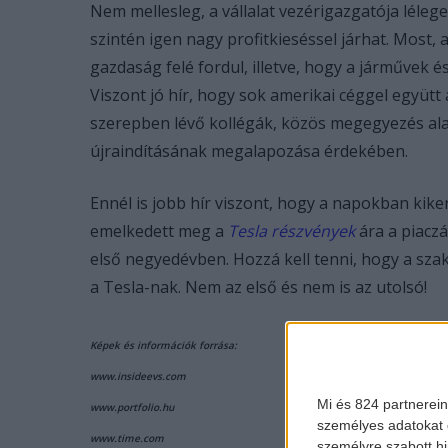
Nem mellesleg, a vállalat vezérigazgatója léle
szintén igen nagy profitkieséssel járhat. Most, a
gazdaság felé fordul, illetve, hogy a járművek é
Viszont jó hír, hogy sok amerikai céggel együtt
szerepben lévő kollégák, közös megegyezés ala
újraindításának megalapozása érdekében.
Ennél is jobb hír viszont, hogy a napokban kiker
emelkedett meg a
Tesla részvények
ára a piaczá
első negyedévben. Hozzá kell tenni, hogy a sza
a Tesla-nak. Nem az első és nem is az utolsó!
Képek és információk forrása:
www.insideevs.com
Mi és 824 partnerein
www.portfolio.hu
személyes adatokat d
www.time.com
személyre szabott h