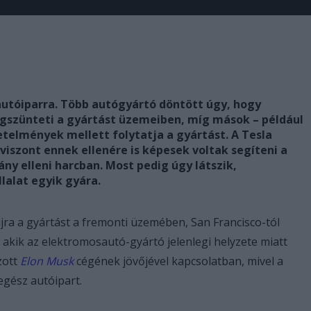
 autóiparra. Több autógyártó döntött úgy, hogy
gszünteti a gyártást üzemeiben, míg mások – például
etelmények mellett folytatja a gyártást. A Tesla
viszont ennek ellenére is képesek voltak segíteni a
ány elleni harcban. Most pedig úgy látszik,
llalat egyik gyára.
újra a gyártást a fremonti üzemében, San Francisco-tól
 akik az elektromosautó-gyártó jelenlegi helyzete miatt
zott
Elon Musk
cégének jövőjével kapcsolatban, mivel a
egész autóipart.