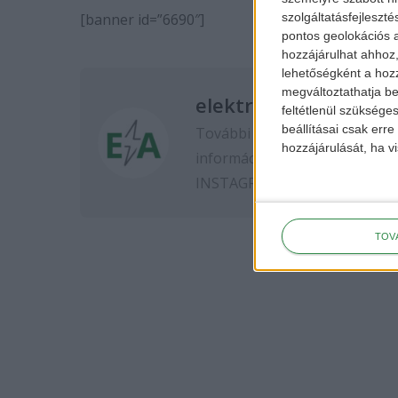
[banner id=”6690″]
szolgáltatásfejleszté
pontos geolokációs a
hozzájárulhat ahhoz,
lehetőségként a hozz
megváltoztathatja beá
elektromos-autozas.
feltétlenül szükséges
beállításai csak err
További elektromos autós hír
hozzájárulását, ha vi
információkért kövess minket
INSTAGRAM
oldalon.
TOV