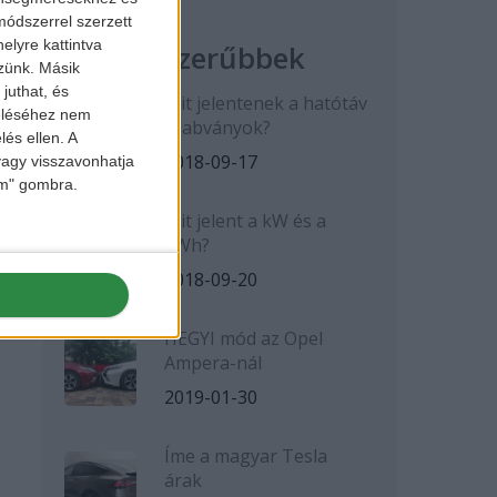
ódszerrel szerzett
elyre kattintva
Legnépszerűbbek
zzünk. Másik
juthat, és
Mit jelentenek a hatótáv
zeléséhez nem
szabványok?
lés ellen. A
2018-09-17
 vagy visszavonhatja
lem" gombra.
Mit jelent a kW és a
kWh?
2018-09-20
HEGYI mód az Opel
Ampera-nál
2019-01-30
Íme a magyar Tesla
árak