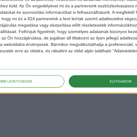
shez küld.
Az Ön engedélyével mi és a partnereink eszközleolvasásos m
datokat és azonosítási információkat is felhasználhatunk. A megfelelő h
 hogy mi és a 824 partnereink a fent leírtak szerint adatkezelést vége
ájárulás megadása vagy elutasítása előtt részletesebb információkhoz 
llításait.
Felhívjuk figyelmét, hogy személyes adatainak bizonyos ke
hu
 az Ön hozzájárulása, de jogában áll tiltakozni az ilyen jellegű adatkeze
e a weboldalra érvényesek. Bármikor megváltoztathatja a preferenciáit,
ekért,
sszatér erre az oldalra, és rákattint az oldal alján található "Adatvéde
 a
FACEBOOK
és
ÁBBI LEHETŐSÉGEK
ELFOGADOM