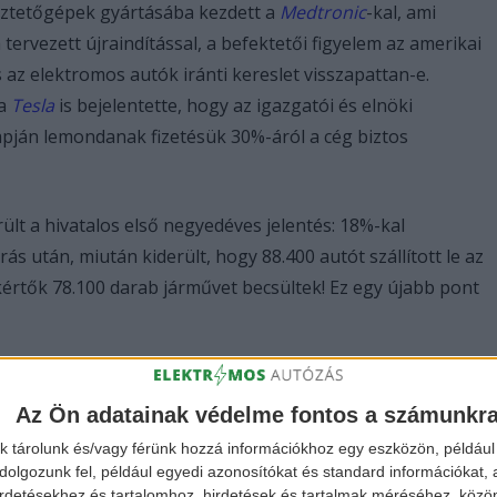
geztetőgépek gyártásába kezdett a
Medtronic
-kal, ami
 tervezett újraindítással, a befektetői figyelem az amerikai
s az elektromos autók iránti kereslet visszapattan-e.
 a
Tesla
is bejelentette, hogy az igazgatói és elnöki
pján lemondanak fizetésük 30%-áról a cég biztos
ült a hivatalos első negyedéves jelentés: 18%-kal
rás után, miután kiderült, hogy 88.400 autót szállított le az
kértők 78.100 darab járművet becsültek! Ez egy újabb pont
Az Ön adatainak védelme fontos a számunkr
k tárolunk és/vagy férünk hozzá információkhoz egy eszközön, például 
olgozunk fel, például egyedi azonosítókat és standard információkat,
irdetésekhez és tartalomhoz, hirdetések és tartalmak méréséhez, kö