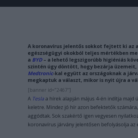
A koronavírus jelentős sokkot fejtett ki az
egészségügyi okokból teljes mértékben me
a
BYD
– a lehető legszigorúbb higiéniás köv
szintén úgy döntött, hogy bezárja üzemeit, 
Medtronic
-kal együtt az országoknak a járv
megkaptuk a választ, mikor is nyit újra a vá
[banner id=”2467″]
A
Tesla
a hírek alapján május 4-én indítja majd 
keletre. Mindez jó hír azon befektetők számára,
aggódtak. Sok szakértő igen vegyesen nyilatko
koronavírus járvány jelentősen befolyásolja az 