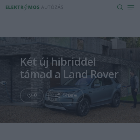
Men
Skip
to
search
main
content
Két új hibriddel
támad a Land Rover
0
Share