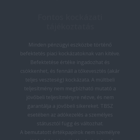
Fontos kockázati
tájékoztatás
Minden pénzügyi eszközbe történő
befektetés piaci kockázatoknak van kitéve.
Befektetése értéke ingadozhat és
csökkenhet, és fennáll a tőkevesztés (akár
teljes veszteség) kockázata. A múltbeli
teljesítmény nem megbízható mutató a
jövőbeli teljesítményre nézve, és nem
garantálja a jövőbeli sikereket. TBSZ
esetében az adókezelés a személyes
státusztól függ és változhat.
A bemutatott értékpapírok nem személyre