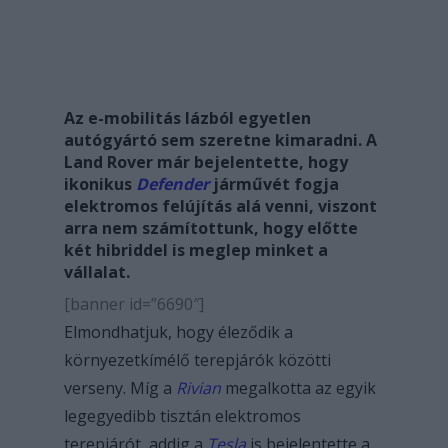
Az e-mobilitás lázból egyetlen
autógyártó sem szeretne kimaradni. A
Land Rover már bejelentette, hogy
ikonikus
Defender
járművét fogja
elektromos felújítás alá venni, viszont
arra nem számítottunk, hogy előtte
két hibriddel is meglep minket a
vállalat.
[banner id=”6690″]
Elmondhatjuk, hogy éleződik a
környezetkímélő terepjárók közötti
verseny. Míg a
Rivian
megalkotta az egyik
legegyedibb tisztán elektromos
terepjárót, addig a
Tesla
is bejelentette a