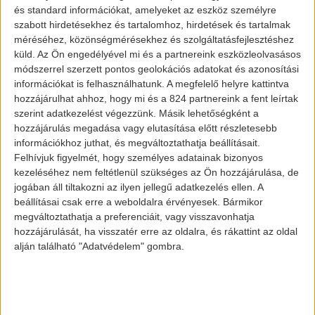
odafigyelt a cég, és alig 32-36 g/km
és standard információkat, amelyeket az eszköz személyre
légszennyező gázt bocsátanak ki a kocsik.
szabott hirdetésekhez és tartalomhoz, hirdetések és tartalmak
Ez szinte a legjobbak közé sorolja mindkét
méréséhez, közönségmérésekhez és szolgáltatásfejlesztéshez
küld.
Az Ön engedélyével mi és a partnereink eszközleolvasásos
járművet ebben a kategóriában.
módszerrel szerzett pontos geolokációs adatokat és azonosítási
információkat is felhasználhatunk. A megfelelő helyre kattintva
hozzájárulhat ahhoz, hogy mi és a 824 partnereink a fent leírtak
szerint adatkezelést végezzünk. Másik lehetőségként a
hozzájárulás megadása vagy elutasítása előtt részletesebb
információkhoz juthat, és megváltoztathatja beállításait.
Felhívjuk figyelmét, hogy személyes adatainak bizonyos
kezeléséhez nem feltétlenül szükséges az Ön hozzájárulása, de
jogában áll tiltakozni az ilyen jellegű adatkezelés ellen. A
beállításai csak erre a weboldalra érvényesek. Bármikor
Land Rover Discovery
megváltoztathatja a preferenciáit, vagy visszavonhatja
hozzájárulását, ha visszatér erre az oldalra, és rákattint az oldal
alján található "Adatvédelem" gombra.