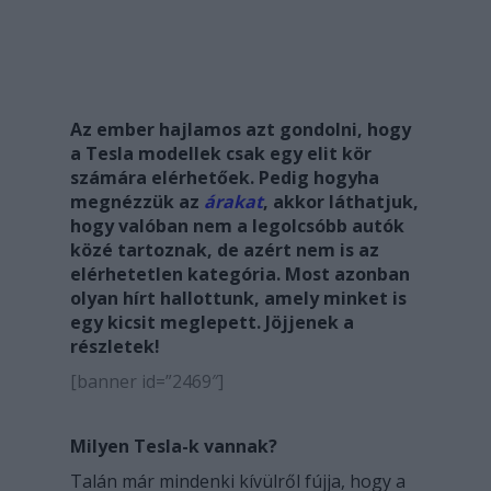
Az ember hajlamos azt gondolni, hogy
a Tesla modellek csak egy elit kör
számára elérhetőek. Pedig hogyha
megnézzük az
árakat
, akkor láthatjuk,
hogy valóban nem a legolcsóbb autók
közé tartoznak, de azért nem is az
elérhetetlen kategória. Most azonban
olyan hírt hallottunk, amely minket is
egy kicsit meglepett. Jöjjenek a
részletek!
[banner id=”2469″]
Milyen Tesla-k vannak?
Talán már mindenki kívülről fújja, hogy a