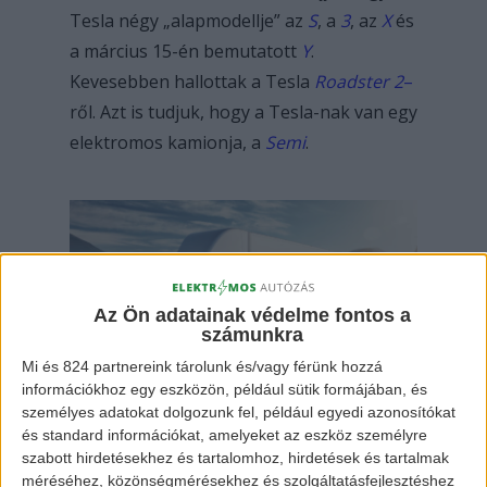
Tesla négy „alapmodellje” az
S
, a
3
, az
X
és
a március 15-én bemutatott
Y
.
Kevesebben hallottak a Tesla
Roadster 2
–
ről. Azt is tudjuk, hogy a Tesla-nak van egy
elektromos kamionja, a
Semi
.
Az Ön adatainak védelme fontos a
számunkra
Mi és 824 partnereink tárolunk és/vagy férünk hozzá
Tesla Semi
információkhoz egy eszközön, például sütik formájában, és
személyes adatokat dolgozunk fel, például egyedi azonosítókat
és standard információkat, amelyeket az eszköz személyre
szabott hirdetésekhez és tartalomhoz, hirdetések és tartalmak
A felhasználásuk eléggé egyértelmű volt
méréséhez, közönségmérésekhez és szolgáltatásfejlesztéshez