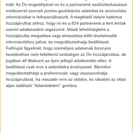
eddig. Hiszen természetesen
küld.
Az Ön engedélyével mi és a partnereink eszközleolvasásos
személygépkocsikról beszélünk. Kivéve a
módszerrel szerzett pontos geolokációs adatokat és azonosítási
információkat is felhasználhatunk. A megfelelő helyre kattintva
Tesla Semi-t, amely egyértelmű
hozzájárulhat ahhoz, hogy mi és a 824 partnereink a fent leírtak
teherszállító, például a legyártott
szerint adatkezelést végezzünk. Másik lehetőségként a
modelleket is ezzel szállítják. Mostantól
hozzájárulás megadása vagy elutasítása előtt részletesebb
információkhoz juthat, és megváltoztathatja beállításait.
azonban már találkozhatunk Tesla
Felhívjuk figyelmét, hogy személyes adatainak bizonyos
rendőrautóval is.
kezeléséhez nem feltétlenül szükséges az Ön hozzájárulása, de
jogában áll tiltakozni az ilyen jellegű adatkezelés ellen. A
beállításai csak erre a weboldalra érvényesek. Bármikor
Hol lesz ilyen rendőrautó?
megváltoztathatja a preferenciáit, vagy visszavonhatja
Nem fog nagy meglepetést okozni a
hozzájárulását, ha visszatér erre az oldalra, és rákattint az oldal
alján található "Adatvédelem" gombra.
válasz, hiszen
Svájc
a megfejtés. A bázeli
rendőrség gondolt egy nagyot és hét
dízelautóját lecserélte hét elektromos
Tesla-ra. Ráadásul nem is akármilyenre,
ha Tesla Model X 100D-re.