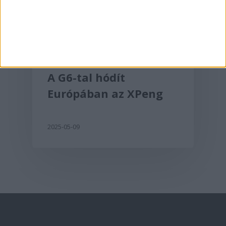
Aktualitás
A G6-tal hódít
Európában az XPeng
2025-05-09