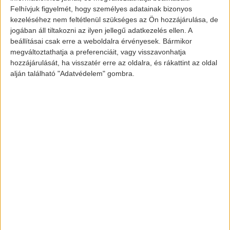
Felhívjuk figyelmét, hogy személyes adatainak bizonyos
kezeléséhez nem feltétlenül szükséges az Ön hozzájárulása, de
jogában áll tiltakozni az ilyen jellegű adatkezelés ellen. A
beállításai csak erre a weboldalra érvényesek. Bármikor
NIO ES6
megváltoztathatja a preferenciáit, vagy visszavonhatja
hozzájárulását, ha visszatér erre az oldalra, és rákattint az oldal
alján található "Adatvédelem" gombra.
Még a második negyedévben
visszaesésről jelentettek a kínai cégnél,
viszont ez a két új modell (az ES8 2018.
júniusában, az ES6 idén júniusban került
piacra) új erőt adott a cégnek. Erre azért is
volt szükség, mert sok SUV-t hívtak vissza
az akkumulátortüzek miatt, ami miatt sok
vezetőt vagy elbocsátottak, vagy saját
maga lépett ki.