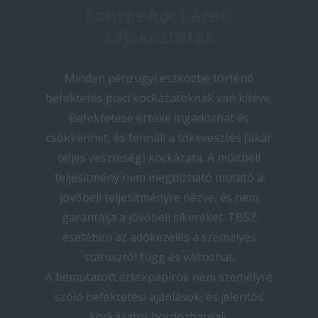
Fontos kockázati
tájékoztatás
Minden pénzügyi eszközbe történő
befektetés piaci kockázatoknak van kitéve.
Befektetése értéke ingadozhat és
csökkenhet, és fennáll a tőkevesztés (akár
teljes veszteség) kockázata. A múltbeli
teljesítmény nem megbízható mutató a
jövőbeli teljesítményre nézve, és nem
garantálja a jövőbeli sikereket. TBSZ
esetében az adókezelés a személyes
státusztól függ és változhat.
A bemutatott értékpapírok nem személyre
szóló befektetési ajánlások, és jelentős
kockázatot hordozhatnak.