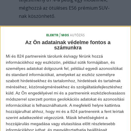
méghozzá az ötüléses ES6 prémium SUV-
nak köszönhető.
A fejlődés egyértelműen látszik, hiszen
2019 autót adtak el szeptemberben, 1943-
Az Ön adatainak védelme fontos a
számunkra
at augusztusban, és ehhez képest jóval
Mi és 824 partnereink tárolunk és/vagy férünk hozzá
kevesebbet, csak 837-et júliusban. Így
információkhoz egy eszközön, például sütik formájában, és
összesen idén már több, mint 12 ezer NIO
személyes adatokat dolgozunk fel, például egyedi azonosítókat
járműnek lett új gazdája. Az ES6 mellett a
és standard információkat, amelyeket az eszköz személyre
szabott hirdetésekhez és tartalomhoz, hirdetések és tartalmak
hétüléses ES8 SUV fogyott leginkább.
méréséhez, közönségmérésekhez és szolgáltatásfejlesztéshez
küld.
Az Ön engedélyével mi és a partnereink eszközleolvasásos
módszerrel szerzett pontos geolokációs adatokat és azonosítási
információkat is felhasználhatunk. A megfelelő helyre kattintva
hozzájárulhat ahhoz, hogy mi és a 824 partnereink a fent leírtak
szerint adatkezelést végezzünk. Másik lehetőségként a
hozzájárulás megadása vagy elutasítása előtt részletesebb
információkhoz juthat, és megváltoztathatja beállításait.