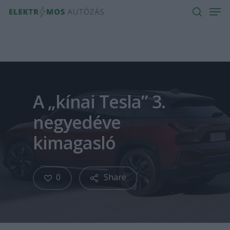
Men
Skip
to
search
main
content
A „kínai Tesla” 3.
negyedéve
kimagasló
0
Share