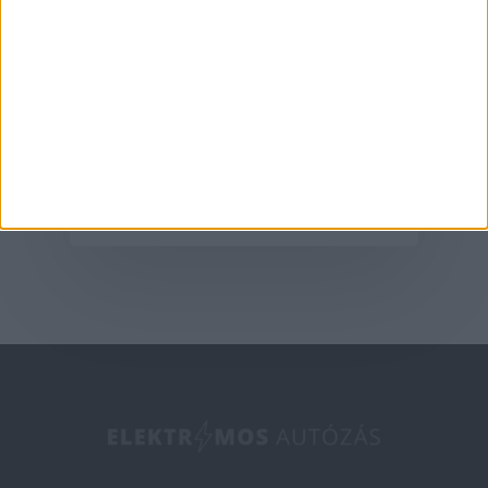
Aktualitás
A G6-tal hódít
Európában az XPeng
2025-05-09