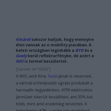
Kínáról
sokszor halljuk, hogy mennyire
élen vannak az e-mobility piacában. A
keleti országban leginkább a
BYD
és a
Geely
kerül reflektorfénybe, de azért a
NIO
is termel becsülettel.
[banner id=”6690″]
A NIO, amit Kína
Tesla
-jának is neveznek,
a vártnál erőteljesebb ugrást produkált a
harmadik negyedévben. 4799 elektromos
járművet sikerült leszállítani, ami 35%-kal
több, mint amit eredetileg terveztek. A
teljesítmény 87%-a pedig egy modellnek,