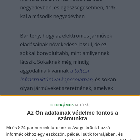
negyedévben, és egészségesebben, 11%-
kal a második negyedévben.
Bár tény, hogy az elektromos járművek
eladásainak növekedése lassul, de ez
sokkal bonyolultabb, mint amilyennek
látszik. Sokaknak még mindig
aggodalmaik vannak
a töltési
infrastruktúrával kapcsolatban,
és sokan
olyan járműveket szeretnének, amelyek
még nem igazán számítanak elektromos
járműveknek, például hibrideket.
Az Ön adatainak védelme fontos a
számunkra
Továbbá a Tesla számára nem előnyös az
Mi és 824 partnereink tárolunk és/vagy férünk hozzá
elöregedő járműkínálat, a 35.000 dollár
információkhoz egy eszközön, például sütik formájában, és
alatti ajánlat hiánya és a vezérigazgató