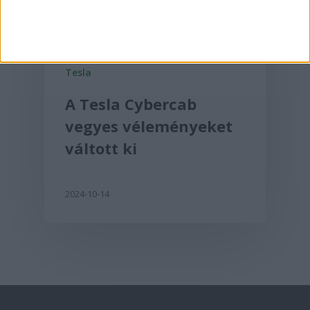
Tesla
A Tesla Cybercab
vegyes véleményeket
váltott ki
2024-10-14