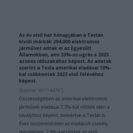
Az év első hat hónapjában a Teslán
kívüli márkák 294.000 elektromos
járművet adtak el az Egyesült
Államokban, ami 33%-os ugrás a 2023
azonos időszakához képest. Az adatok
szerint a Tesla amerikai eladásai 10%-
kal csökkentek 2023 első félévéhez
képest.
[banner id=”14479″]
Összességében az amerikai elektromos
járművek eladásai 7,3%-kal nőttek idén a
tavalyihoz képest, beleértve a Teslát is.
Éves összevetésben az eladások csekély
mértékben, 2,9%-kal nőttek az első