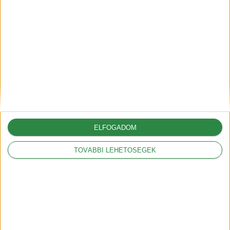
hétszemélyes Model Y
2025-12-14
Autónyitás nyári hőségben –
gyors, professzionális
megoldások és megelőzés
2025-06-30
ELFOGADOM
TOVÁBBI LEHETŐSÉGEK
A G6-tal hódít Európában az
XPeng
2025-05-09