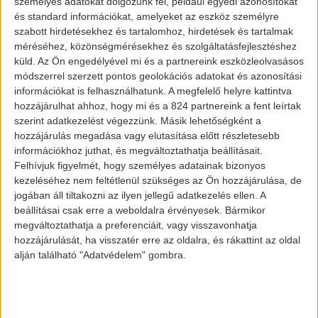
személyes adatokat dolgozunk fel, például egyedi azonosítókat
megosztó megjegyzései Twitteren.
és standard információkat, amelyeket az eszköz személyre
szabott hirdetésekhez és tartalomhoz, hirdetések és tartalmak
méréséhez, közönségmérésekhez és szolgáltatásfejlesztéshez
küld.
Az Ön engedélyével mi és a partnereink eszközleolvasásos
módszerrel szerzett pontos geolokációs adatokat és azonosítási
információkat is felhasználhatunk. A megfelelő helyre kattintva
hozzájárulhat ahhoz, hogy mi és a 824 partnereink a fent leírtak
szerint adatkezelést végezzünk. Másik lehetőségként a
hozzájárulás megadása vagy elutasítása előtt részletesebb
információkhoz juthat, és megváltoztathatja beállításait.
Felhívjuk figyelmét, hogy személyes adatainak bizonyos
kezeléséhez nem feltétlenül szükséges az Ön hozzájárulása, de
jogában áll tiltakozni az ilyen jellegű adatkezelés ellen. A
beállításai csak erre a weboldalra érvényesek. Bármikor
megváltoztathatja a preferenciáit, vagy visszavonhatja
hozzájárulását, ha visszatér erre az oldalra, és rákattint az oldal
A többi márka ezt kihasználva
alján található "Adatvédelem" gombra.
megindította offenzíváit a piacon, és a
jelek szerint sikeresen.