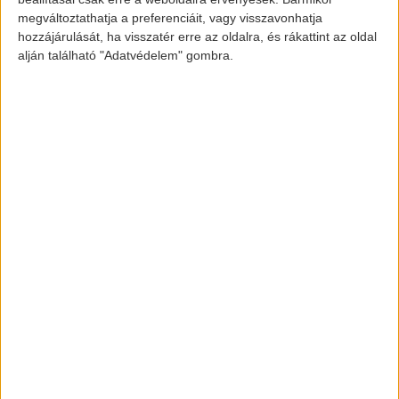
megváltoztathatja a preferenciáit, vagy visszavonhatja
Képek forrása:
hozzájárulását, ha visszatér erre az oldalra, és rákattint az oldal
alján található "Adatvédelem" gombra.
automotor.hu
www.pexels.com
[banner id=”2469″]
elektromos-autozas.hu
További elektromos autós hírekért,
információkért kövess minket a