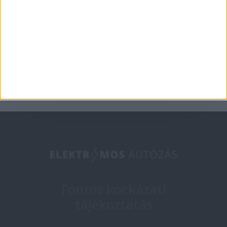
about electric cars
2018-12-19
Fontos kockázati
tájékoztatás