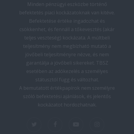
Minden pénzügyi eszközbe történő
befektetés piaci kockázatoknak van kitéve.
Befektetése értéke ingadozhat és
csökkenhet, és fennáll a tőkevesztés (akár
teljes veszteség) kockázata. A múltbeli
teljesítmény nem megbízható mutató a
jövőbeli teljesítményre nézve, és nem
garantálja a jövőbeli sikereket. TBSZ
esetében az adókezelés a személyes
státusztól függ és változhat.
A bemutatott értékpapírok nem személyre
szóló befektetési ajánlások, és jelentős
kockázatot hordozhatnak.
twitter
facebook
youtube
instagram