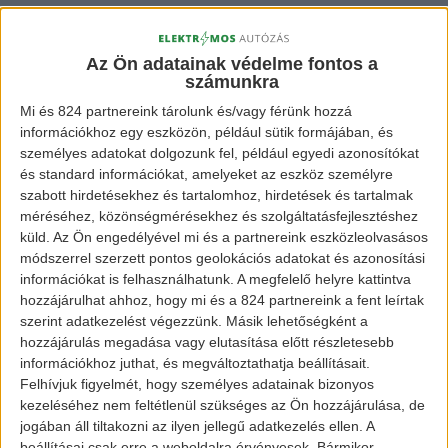
[banner id=”872″]
Az Ön adatainak védelme fontos a
A taxitársaság korábban is környezettudatos
számunkra
volt, hiszen Toyota Priusra váltotta E-
Mi és 824 partnereink tárolunk és/vagy férünk hozzá
információkhoz egy eszközön, például sütik formájában, és
osztályos Mercedes-eit, ugyanakkor most
személyes adatokat dolgozunk fel, például egyedi azonosítókat
már nem csak a környezetvédelem kerül
és standard információkat, amelyeket az eszköz személyre
terítékre, hanem a presztízs is. Ezeket a
szabott hirdetésekhez és tartalomhoz, hirdetések és tartalmak
méréséhez, közönségmérésekhez és szolgáltatásfejlesztéshez
Jaguar-okat csak olyanok vezethetik majd,
küld.
Az Ön engedélyével mi és a partnereink eszközleolvasásos
akik külön képzésben vesznek részt.
módszerrel szerzett pontos geolokációs adatokat és azonosítási
információkat is felhasználhatunk. A megfelelő helyre kattintva
hozzájárulhat ahhoz, hogy mi és a 824 partnereink a fent leírtak
A taxiközpontban egyszerre 5 autót tudnak
szerint adatkezelést végezzünk. Másik lehetőségként a
tölteni, ami egyelőre megfelelő mennyiség,
hozzájárulás megadása vagy elutasítása előtt részletesebb
később viszont jobban járnak, ha ezt bővítik,
információkhoz juthat, és megváltoztathatja beállításait.
Felhívjuk figyelmét, hogy személyes adatainak bizonyos
ugyanis további villanyautókat akarnak a
kezeléséhez nem feltétlenül szükséges az Ön hozzájárulása, de
flottába állítani.
jogában áll tiltakozni az ilyen jellegű adatkezelés ellen. A
beállításai csak erre a weboldalra érvényesek. Bármikor